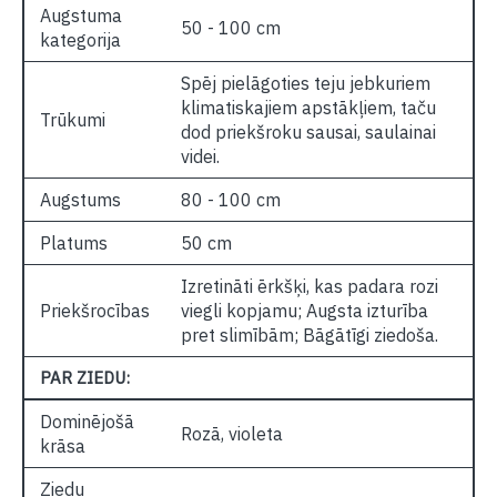
Augstuma
50 - 100 cm
kategorija
Spēj pielāgoties teju jebkuriem
klimatiskajiem apstākļiem, taču
Trūkumi
dod priekšroku sausai, saulainai
videi.
Augstums
80 - 100 cm
Platums
50 cm
Izretināti ērkšķi, kas padara rozi
Priekšrocības
viegli kopjamu; Augsta izturība
pret slimībām; Bāgātīgi ziedoša.
PAR ZIEDU:
Dominējošā
Rozā, violeta
krāsa
Ziedu