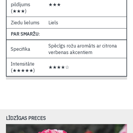
pildījums
★★★
(★★★)
Ziedu lielums
Liels
PAR SMARŽU:
Spēcīgs rožu aromāts ar citrona
Specifika
verbenas akcentiem
Intensitāte
★★★★☆
(★★★★★)
LĪDZĪGAS PRECES