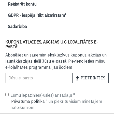
Reģistrēt kontu
GDPR - iespēja 'tikt aizmirstam'
Sadarbība
KUPONI, ATLAIDES, AKCIJAS U.C LOJALITĀTES E-
PASTĀ!
Abonējiet un saņemiet ekskluzīvus kuponus, akcijas un
jaunākās ziņas tieši Jūsu e-pastā. Pievienojieties mūsu
e-lojalitātes programmai jau šodien!
PIETEIKTIES
Esmu iepazinies(-usies) ar sadaļu "
Privātuma politika
" un piekrītu visiem minētajiem
noteikumiem