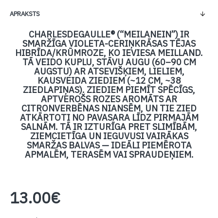
APRAKSTS
CHARLESDEGAULLE® (“MEILANEIN”) IR
SMARŽĪGA VIOLETA-CERIŅKRĀSAS TĒJAS
HIBRĪDA/KRŪMROZE, KO IEVIESA MEILLAND.
TĀ VEIDO KUPLU, STĀVU AUGU (60–90 CM
AUGSTU) AR ATSEVIŠĶIEM, LIELIEM,
KAUSVEIDA ZIEDIEM (~12 CM, ~38
ZIEDLAPIŅAS). ZIEDIEM PIEMĪT SPĒCĪGS,
APTVEROŠS ROZES AROMĀTS AR
CITRONVERBĒNAS NIANSĒM, UN TIE ZIED
ATKĀRTOTI NO PAVASARA LĪDZ PIRMAJĀM
SALNĀM. TĀ IR IZTURĪGA PRET SLIMĪBĀM,
ZIEMCIETĪGA UN IEGUVUSI VAIRĀKAS
SMARŽAS BALVAS — IDEĀLI PIEMĒROTA
APMALĒM, TERASĒM VAI SPRAUDEŅIEM.
13.00€