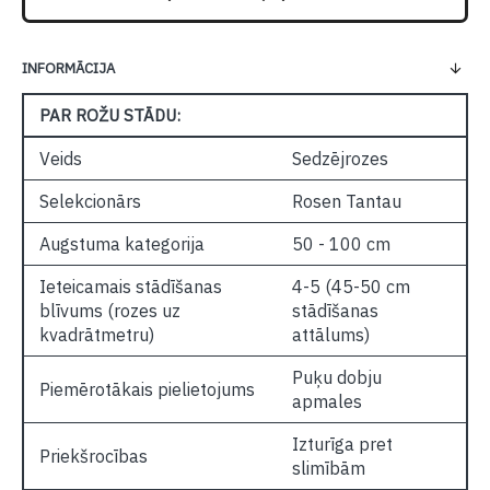
INFORMĀCIJA
PAR ROŽU STĀDU:
Veids
Sedzējrozes
Selekcionārs
Rosen Tantau
Augstuma kategorija
50 - 100 cm
Ieteicamais stādīšanas
4-5 (45-50 cm
blīvums (rozes uz
stādīšanas
kvadrātmetru)
attālums)
Puķu dobju
Piemērotākais pielietojums
apmales
Izturīga pret
Priekšrocības
slimībām