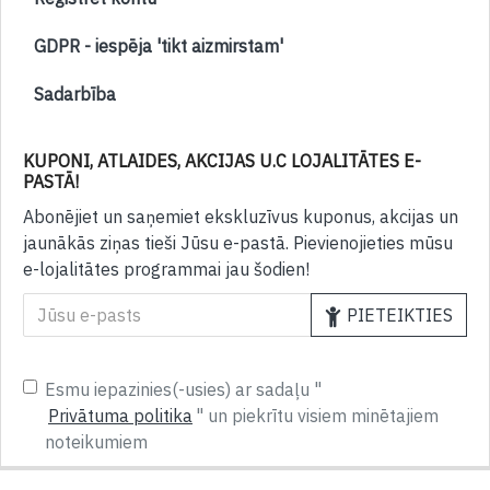
GDPR - iespēja 'tikt aizmirstam'
Sadarbība
KUPONI, ATLAIDES, AKCIJAS U.C LOJALITĀTES E-
PASTĀ!
Abonējiet un saņemiet ekskluzīvus kuponus, akcijas un
jaunākās ziņas tieši Jūsu e-pastā. Pievienojieties mūsu
e-lojalitātes programmai jau šodien!
PIETEIKTIES
Esmu iepazinies(-usies) ar sadaļu "
Privātuma politika
" un piekrītu visiem minētajiem
noteikumiem