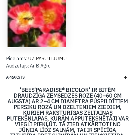
Pieejams:
UZ PASŪTIJUMU
Audzētājs:
Ar B Agro
APRAKSTS
'BEES’PARADISE® BICOLOR' IR BITĒM
DRAUDZĪGA ZEMSEDZES ROZE (40–60 CM
AUGSTA) AR 2–4 CM DIAMETRA PUSPILDĪTIEM
PERSIKU ROZĀ UN DZELTENIEM ZIEDIEM,
KURIEM RAKSTURĪGAS ZELTAINAS
PUTEKŠŅLAPAS, KURĀM APPUTEKSNĒTĀJI VAR
VIEGLI PIEKĻŪT. TĀ ZIED ATKĀRTOTI NO
JŪNIJA LĪDZ SALNĀM, TAI IR SPĒCĪGA