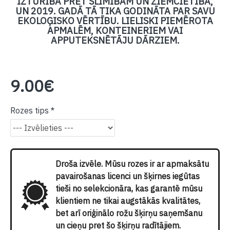
IZTURĪBA PRET SLIMĪBĀM UN ZIEMCIETĪBA,
UN 2019. GADĀ TĀ TIKA GODINĀTA PAR SAVU
EKOLOĢISKO VĒRTĪBU. LIELISKI PIEMĒROTA
APMALĒM, KONTEINERIEM VAI
APPUTEKSNĒTĀJU DĀRZIEM.
9.00€
Rozes tips
Droša izvēle. Mūsu rozes ir ar apmaksātu
pavairošanas licenci un šķirnes iegūtas
tieši no selekcionāra, kas garantē mūsu
klientiem ne tikai augstākās kvalitātes,
bet arī oriģinālo rožu šķirņu saņemšanu
un cieņu pret šo šķirņu radītājiem.