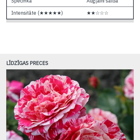
Specifika
Augļaini salda
Intensitāte (★★★★★)
★★☆☆☆
LĪDZĪGAS PRECES