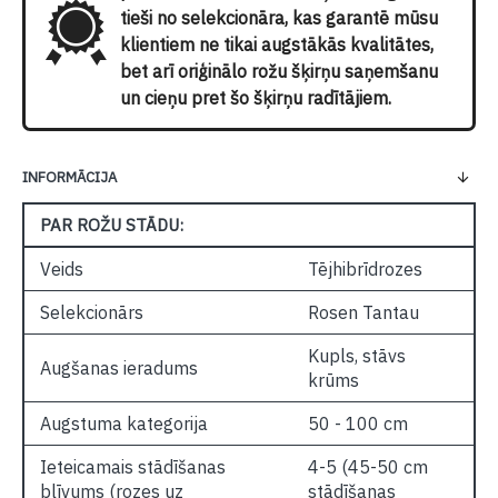
tieši no selekcionāra, kas garantē mūsu
klientiem ne tikai augstākās kvalitātes,
bet arī oriģinālo rožu šķirņu saņemšanu
un cieņu pret šo šķirņu radītājiem.
INFORMĀCIJA
PAR ROŽU STĀDU:
Veids
Tējhibrīdrozes
Selekcionārs
Rosen Tantau
Kupls, stāvs
Augšanas ieradums
krūms
Augstuma kategorija
50 - 100 cm
Ieteicamais stādīšanas
4-5 (45-50 cm
blīvums (rozes uz
stādīšanas