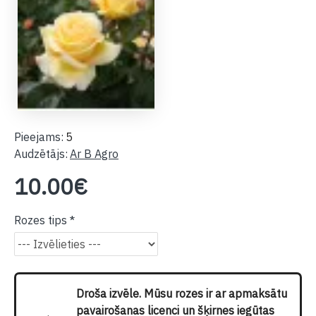
Pieejams:
5
Audzētājs:
Ar B Agro
10.00€
Rozes tips
Droša izvēle. Mūsu rozes ir ar apmaksātu
pavairošanas licenci un šķirnes iegūtas