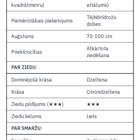
kvadrātmetru)
attālums)
Tējhibrīdrožu
Piemērotākais pielietojums
dobes
Augstums
70-100 cm
Atkārtota
Priekšrocības
ziedēšana
PAR ZIEDU:
Dominējošā krāsa
Dzeltena
Krāsa
Citrondzeltena
Ziedu pildījums (★★★)
★★★
Ziedu lielums
Liels
PAR SMARŽU: