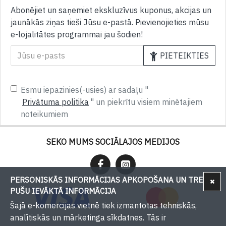
Abonējiet un saņemiet ekskluzīvus kuponus, akcijas un
jaunākās ziņas tieši Jūsu e-pastā. Pievienojieties mūsu
e-lojalitātes programmai jau šodien!
PIETEIKTIES
Esmu iepazinies(-usies) ar sadaļu "
Privātuma politika
" un piekrītu visiem minētajiem
noteikumiem
SEKO MUMS SOCIĀLAJOS MEDIJOS
PERSONISKĀS INFORMĀCIJAS APKOPOŠANA UN TREŠU
PUŠU IEVĀKTĀ INFORMĀCIJA
Šajā e-komercijas vietnē tiek izmantotas tehniskās,
analītiskās un mārketinga sīkdatnes. Tās ir