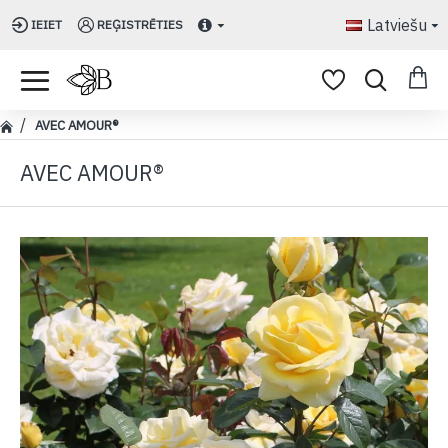
Latviešu
IEIET
REĢISTRĒTIES
AVEC AMOUR®
AVEC AMOUR®