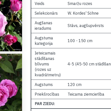
Veids
Smaržu rozes
Selekcionārs
W. Kordes' Söhne
Augšanas
Stāvs, augšupvērsts
ieradums
Augstuma
100 - 150 cm
kategorija
Ieteicamais
stādīšanas
blīvums
4-5 (45-50 cm stādīšan
(rozes uz
kvadrātmetru)
Augstums
120 cm
Priekšrocības
Teicama ziemcietība
PAR ZIEDU: