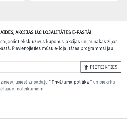
AIDES, AKCIJAS U.C LOJALITĀTES E-PASTĀ!
 saņemiet ekskluzīvus kuponus, akcijas un jaunākās ziņas
pastā. Pievienojieties mūsu e-lojalitātes programmai jau
PIETEIKTIES
inies(-usies) ar sadaļu "
Privātuma politika
" un piekrītu
nētajiem noteikumiem