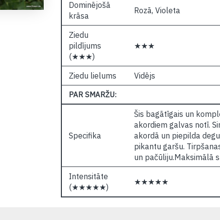
Dominējošā
Rozā, Violeta
krāsa
Ziedu
pildījums
★★★
(★★★)
Ziedu lielums
Vidējs
PAR SMARŽU:
Šis bagātīgais un komple
akordiem galvas notī. Si
Specifika
akordā un piepilda deg
pikantu garšu. Tirpšana
un pačūliju.Maksimālā s
Intensitāte
★★★★★
(★★★★★)