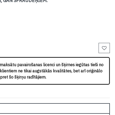
, GAN SPRAUDEŅIEM.
pmaksātu pavairošanas licenci un šķirnes iegūtas tieši no
ientiem ne tikai augstākās kvalitātes, bet arī oriģinālo
ret šo šķirņu radītājiem.