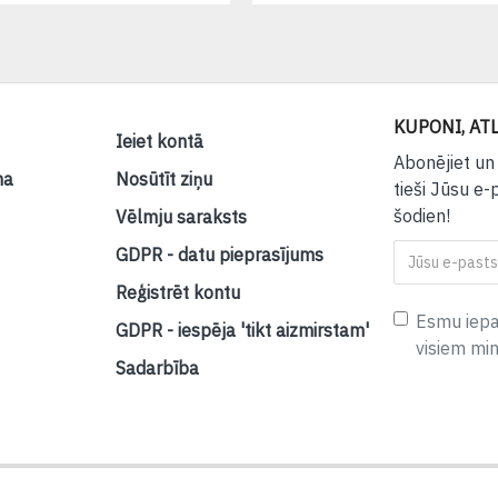
KUPONI, ATL
Ieiet kontā
Abonējiet un
na
Nosūtīt ziņu
tieši Jūsu e-
šodien!
Vēlmju saraksts
GDPR - datu pieprasījums
Reģistrēt kontu
Esmu iepaz
GDPR - iespēja 'tikt aizmirstam'
visiem mi
Sadarbība