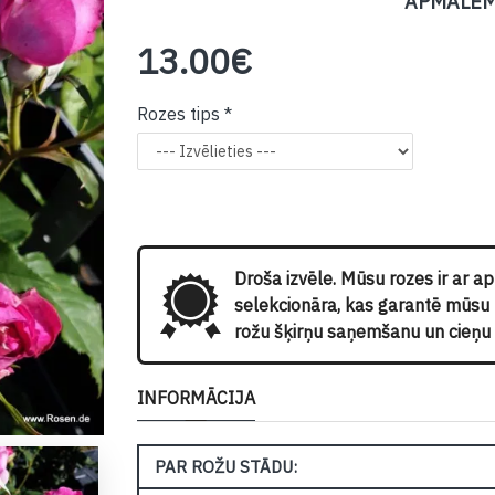
APMALĒM
13.00€
Rozes tips
Droša izvēle. Mūsu rozes ir ar a
selekcionāra, kas garantē mūsu kl
rožu šķirņu saņemšanu un cieņu p
INFORMĀCIJA
PAR ROŽU STĀDU: