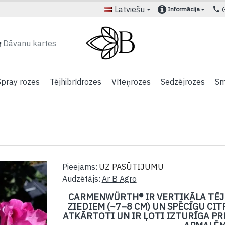
Latviešu
Informācija
Dāvanu kartes
Spray rozes
Tējhibrīdrozes
Vīteņrozes
Sedzējrozes
Sm
Pieejams:
UZ PASŪTIJUMU
Audzētājs:
Ar B Agro
CARMENWÜRTH® IR VERTIKĀLA TĒJH
ZIEDIEM (~7–8 CM) UN SPĒCĪGU CI
ATKĀRTOTI UN IR ĻOTI IZTURĪGA PR