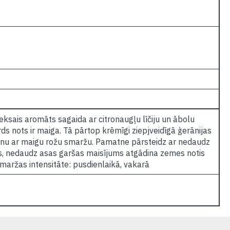
ksais aromāts sagaida ar citronaugļu līčiju un ābolu
rds nots ir maiga. Tā pārtop krēmīgi ziepjveidīgā ģerānijas
unu ar maigu rožu smaržu. Pamatne pārsteidz ar nedaudz
s, nedaudz asas garšas maisījums atgādina zemes notis
maržas intensitāte: pusdienlaikā, vakarā