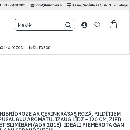
(+371) 29393001
info@bumbieri.lv
Kaive, "Rožulejas", LV-3139, Latvija
aržu rozes
Bišu rozes
IBRĪDROZE AR CERIŅKRĀSAS ROZĀ, PILDĪTIEM
TRUSAUGĻU AROMĀTU. IZAUG LĪDZ ~120 CM, ZIED
ET SLIMĪBĀM (ADR 2018). IDEĀLI PIEMĒROTA GAN