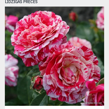
LĪDZĪGAS PRECES