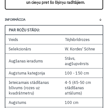
un cieņu pret šo šķirņu radītājiem.
INFORMĀCIJA
PAR ROŽU STĀDU:
Veids
Tējhibrīdrozes
Selekcionārs
W. Kordes' Söhne
Stāvs,
Augšanas ieradums
augšupvērsts
Augstuma kategorija
100 - 150 cm
Ieteicamais stādīšanas
4-5 (45-50 cm
blīvums (rozes uz
stādīšanas
kvadrātmetru)
attālums)
Augstums
100 cm