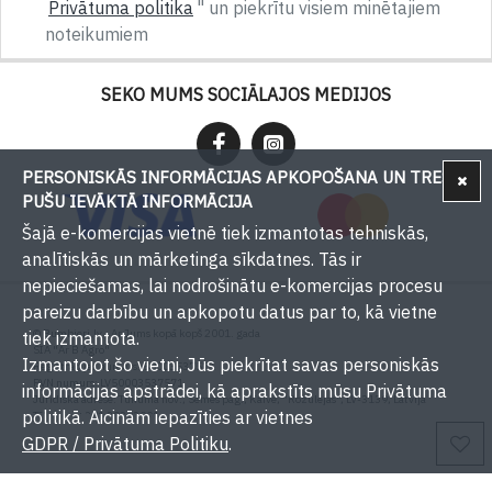
Privātuma politika
" un piekrītu visiem minētajiem
noteikumiem
SEKO MUMS SOCIĀLAJOS MEDIJOS
PERSONISKĀS INFORMĀCIJAS APKOPOŠANA UN TREŠU
PUŠU IEVĀKTĀ INFORMĀCIJA
Šajā e-komercijas vietnē tiek izmantotas tehniskās,
analītiskās un mārketinga sīkdatnes. Tās ir
nepieciešamas, lai nodrošinātu e-komercijas procesu
pareizu darbību un apkopotu datus par to, kā vietne
© Bumbieri.lv - Ar Jums kopā kopš 2001. gada
tiek izmantota.
SIA "Ar B Agro"
Izmantojot šo vietni, Jūs piekrītat savas personiskās
Reģistrācijas numurs: 50003537571
PVN numurs: LV50003537571
informācijas apstrādei, kā aprakstīts mūsu Privātuma
Juridiskā adrese: Tukuma nov., Sēmes pag., Kaive, "Rožulejas", LV-3139, Latvija
politikā. Aicinām iepazīties ar vietnes
Tālrunis: +371 29393001
E-pasts:
info@bumbieri.lv
GDPR / Privātuma Politiku
.