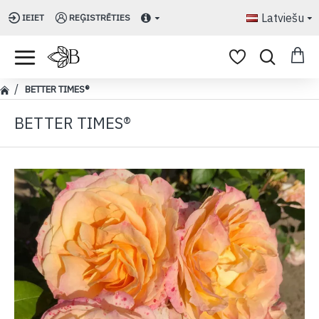
Latviešu
IEIET
REĢISTRĒTIES
BETTER TIMES®
BETTER TIMES®