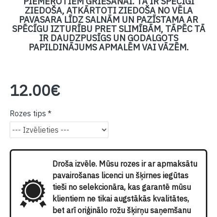
PIEMĒROTIEM GRIEŠANAI. TĀ IR SPĒCĪGI
ZIEDOŠA, ATKĀRTOTI ZIEDOŠA NO VĒLA
PAVASARA LĪDZ SALNĀM UN PAZĪSTAMA AR
SPĒCĪGU IZTURĪBU PRET SLIMĪBĀM, TĀPĒC TĀ
IR DAUDZPUSĪGS UN GODALGOTS
PAPILDINĀJUMS APMALĒM VAI VĀZĒM.
12.00€
Rozes tips
Droša izvēle. Mūsu rozes ir ar apmaksātu
pavairošanas licenci un šķirnes iegūtas
tieši no selekcionāra, kas garantē mūsu
klientiem ne tikai augstākās kvalitātes,
bet arī oriģinālo rožu šķirņu saņemšanu