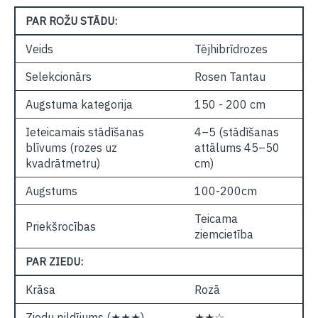
PAR ROŽU STĀDU:
Veids
Tējhibrīdrozes
Selekcionārs
Rosen Tantau
Augstuma kategorija
150 - 200 cm
Ieteicamais stādīšanas
4–5 (stādīšanas
blīvums (rozes uz
attālums 45–50
kvadrātmetru)
cm)
Augstums
100-200cm
Teicama
Priekšrocības
ziemcietība
PAR ZIEDU:
Krāsa
Rozā
Ziedu pildījums (★★★)
★★☆