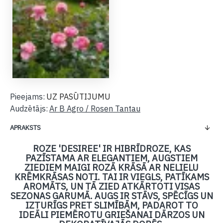
Pieejams:
UZ PASŪTIJUMU
Audzētājs:
Ar B Agro / Rosen Tantau
APRAKSTS
ROZE 'DESIREE' IR HIBRĪDROZE, KAS
PAZĪSTAMA AR ELEGANTIEM, AUGSTIEM
ZIEDIEM MAIGI ROZĀ KRĀSĀ AR NELIELU
KRĒMKRĀSAS NOTI. TAI IR VIEGLS, PATĪKAMS
AROMĀTS, UN TĀ ZIED ATKĀRTOTI VISAS
SEZONAS GARUMĀ. AUGS IR STĀVS, SPĒCĪGS UN
IZTURĪGS PRET SLIMĪBĀM, PADAROT TO
IDEĀLI PIEMĒROTU GRIEŠANAI DĀRZOS UN