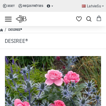
Latviešu
IEIET
REĢISTRĒTIES
DESIREE®
DESIREE®