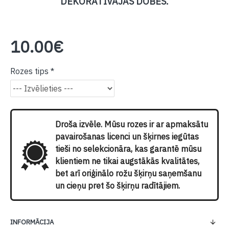
DEKORATĪVAJĀS DOBĒS.
10.00€
Rozes tips
Droša izvēle. Mūsu rozes ir ar apmaksātu
pavairošanas licenci un šķirnes iegūtas
tieši no selekcionāra, kas garantē mūsu
klientiem ne tikai augstākās kvalitātes,
bet arī oriģinālo rožu šķirņu saņemšanu
un cieņu pret šo šķirņu radītājiem.
INFORMĀCIJA