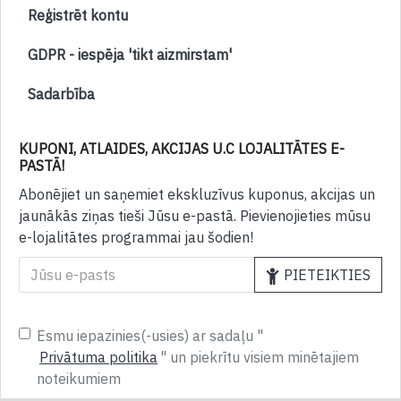
Reģistrēt kontu
GDPR - iespēja 'tikt aizmirstam'
Sadarbība
KUPONI, ATLAIDES, AKCIJAS U.C LOJALITĀTES E-
PASTĀ!
Abonējiet un saņemiet ekskluzīvus kuponus, akcijas un
jaunākās ziņas tieši Jūsu e-pastā. Pievienojieties mūsu
e-lojalitātes programmai jau šodien!
PIETEIKTIES
Esmu iepazinies(-usies) ar sadaļu "
Privātuma politika
" un piekrītu visiem minētajiem
noteikumiem