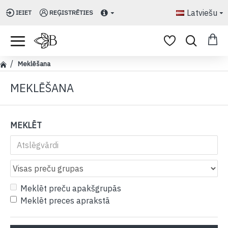
Latviešu
IEIET
REĢISTRĒTIES
Meklēšana
MEKLĒŠANA
MEKLĒT
Meklēt preču apakšgrupās
Meklēt preces aprakstā