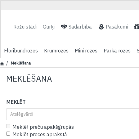
Rožu stādi
Gurķi
Sadarbība
Pasākumi
Floribundrozes
Krūmrozes
Mini rozes
Parka rozes
Meklēšana
MEKLĒŠANA
MEKLĒT
Meklēt preču apakšgrupās
Meklēt preces aprakstā