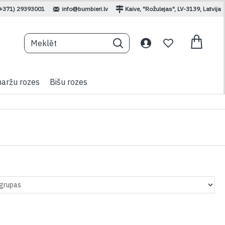
(+371) 29393001
info@bumbieri.lv
Kaive, "Rožulejas", LV-3139, Latvija
aržu rozes
Bišu rozes