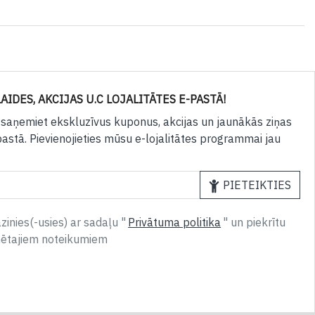
AIDES, AKCIJAS U.C LOJALITĀTES E-PASTĀ!
 saņemiet ekskluzīvus kuponus, akcijas un jaunākās ziņas
pastā. Pievienojieties mūsu e-lojalitātes programmai jau
PIETEIKTIES
inies(-usies) ar sadaļu "
Privātuma politika
" un piekrītu
nētajiem noteikumiem