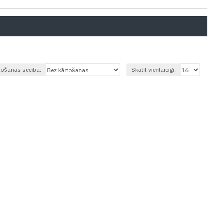
tošanas secība:
Skatīt vienlaicīgi: