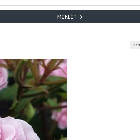
MEKLĒT
Kār