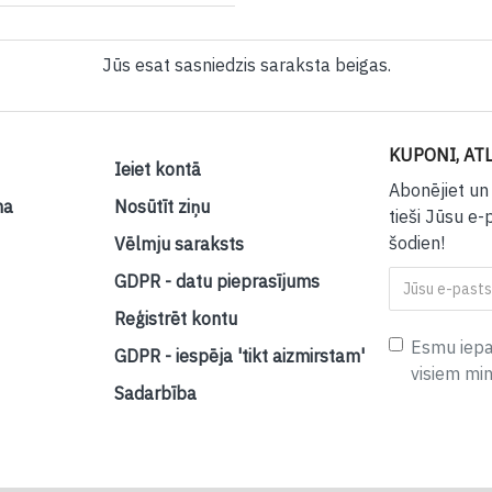
Jūs esat sasniedzis saraksta beigas.
KUPONI, ATL
Ieiet kontā
Abonējiet un
na
Nosūtīt ziņu
tieši Jūsu e-
šodien!
Vēlmju saraksts
GDPR - datu pieprasījums
Reģistrēt kontu
Esmu iepaz
GDPR - iespēja 'tikt aizmirstam'
visiem mi
Sadarbība