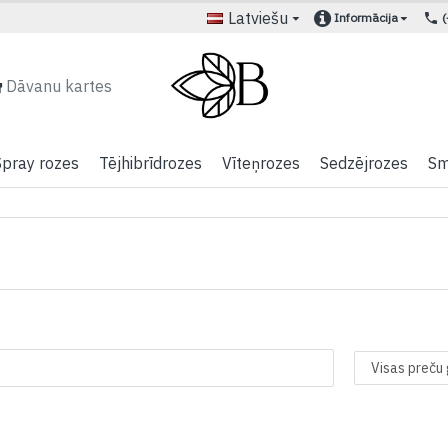
Latviešu
Informācija
Dāvanu kartes
Spray rozes
Tējhibrīdrozes
Vīteņrozes
Sedzējrozes
Sm