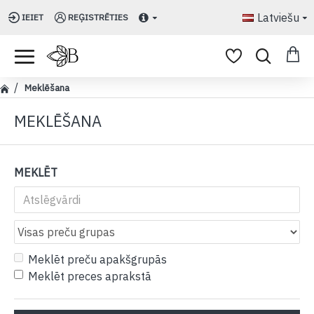
Latviešu
IEIET
REĢISTRĒTIES
Meklēšana
MEKLĒŠANA
MEKLĒT
Meklēt preču apakšgrupās
Meklēt preces aprakstā