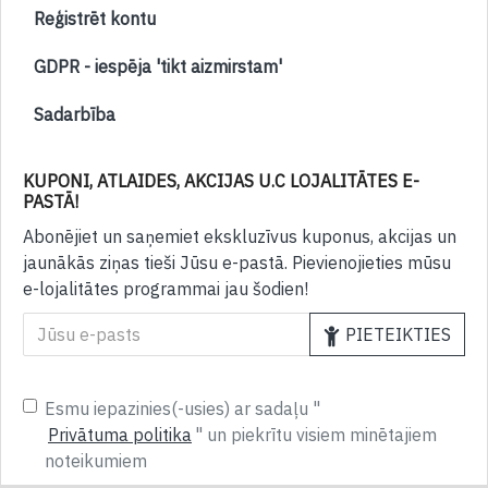
Reģistrēt kontu
GDPR - iespēja 'tikt aizmirstam'
Sadarbība
KUPONI, ATLAIDES, AKCIJAS U.C LOJALITĀTES E-
PASTĀ!
Abonējiet un saņemiet ekskluzīvus kuponus, akcijas un
jaunākās ziņas tieši Jūsu e-pastā. Pievienojieties mūsu
e-lojalitātes programmai jau šodien!
PIETEIKTIES
Esmu iepazinies(-usies) ar sadaļu "
Privātuma politika
" un piekrītu visiem minētajiem
noteikumiem