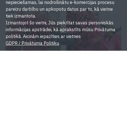
nepieciešamas, lai nodrošinātu e-komercijas procesu
pareizu darbību un apkopotu datus par to, kā vietne
tiek izmantota.
Izmantojot šo vietni, Jūs piekrītat savas personiskās
informācijas apstrādei, kā aprakstīts mūsu Privātuma
politikā. Aicinām iepazīties ar vietnes
FILTRS
GDPR / Privātuma Politiku
.
LIBERTAS®
LUPO®
10.00€
12.00€