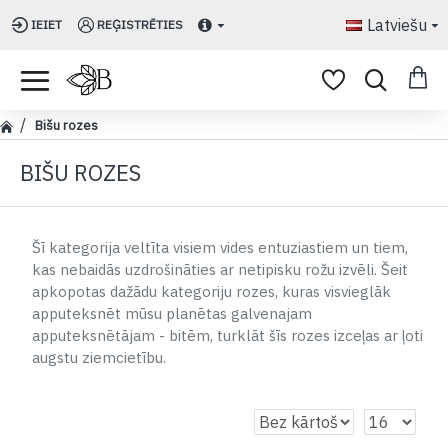
Latviešu
IEIET
REĢISTRĒTIES
Bišu rozes
BIŠU ROZES
Šī kategorija veltīta visiem vides entuziastiem un tiem,
kas nebaidās uzdrošināties ar netipisku rožu izvēli. Šeit
apkopotas dažādu kategoriju rozes, kuras visvieglāk
apputeksnēt mūsu planētas galvenajam
apputeksnētājam - bitēm, turklāt šīs rozes izceļas ar ļoti
augstu ziemcietību.