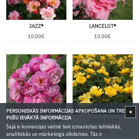
JAZZ®
LANCELOT®
10.00€
10.00€
PERSONISKĀS INFORMĀCIJAS APKOPOŠANA UN TREŠU
PUŠU IEVĀKTĀ INFORMĀCIJA
LAVENDER SILUETTA®
LEMON FIZZ®
Šajā e-komercijas vietnē tiek izmantotas tehniskās,
9.00€
10.00€
analītiskās un mārketinga sīkdatnes. Tās ir