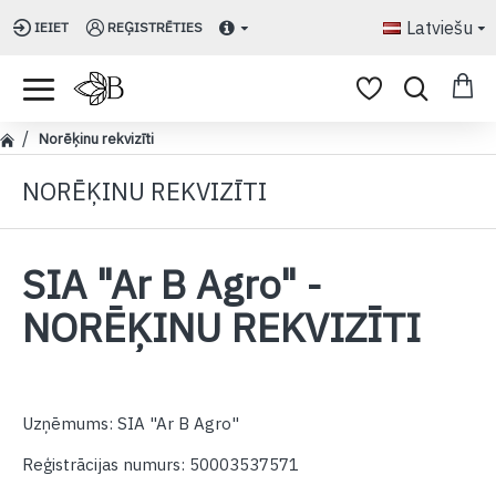
Latviešu
IEIET
REĢISTRĒTIES
Norēķinu rekvizīti
NORĒĶINU REKVIZĪTI
SIA "Ar B Agro" -
NORĒĶINU REKVIZĪTI
Uzņēmums: SIA "Ar B Agro"
Reģistrācijas numurs: 50003537571