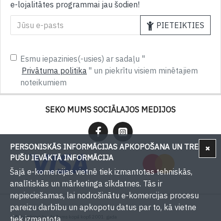
e-lojalitātes programmai jau šodien!
PIETEIKTIES
Esmu iepazinies(-usies) ar sadaļu "
Privātuma politika
" un piekrītu visiem minētajiem
noteikumiem
SEKO MUMS SOCIĀLAJOS MEDIJOS
PERSONISKĀS INFORMĀCIJAS APKOPOŠANA UN TREŠU
PUŠU IEVĀKTĀ INFORMĀCIJA
Šajā e-komercijas vietnē tiek izmantotas tehniskās,
analītiskās un mārketinga sīkdatnes. Tās ir
nepieciešamas, lai nodrošinātu e-komercijas procesu
pareizu darbību un apkopotu datus par to, kā vietne
© Bumbieri.lv - Ar Jums kopā kopš 2001. gada
tiek izmantota.