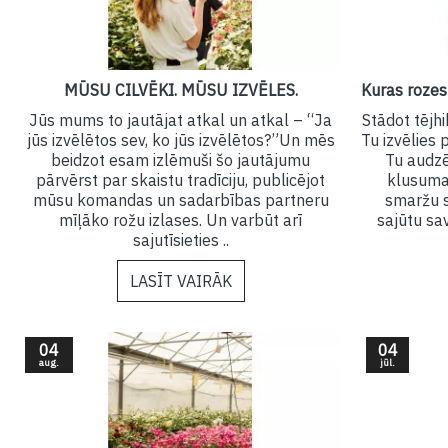
MŪSU CILVĒKI. MŪSU IZVĒLES.
Jūs mums to jautājat atkal un atkal – “Ja
Stādot tējhi
jūs izvēlētos sev, ko jūs izvēlētos?”Un mēs
Tu izvēlies 
beidzot esam izlēmuši šo jautājumu
Tu audzē
pārvērst par skaistu tradīciju, publicējot
klusuma 
mūsu komandas un sadarbības partneru
smaržu s
mīļāko rožu izlases. Un varbūt arī
sajūtu sav
sajutīsieties ..
LASĪT VAIRĀK
04
04
aug.
jūl.