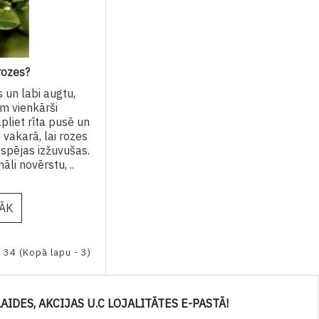
rozes?
 un labi augtu,
m vienkārši
pliet rīta pusē un
s vakarā, lai rozes
iespējas izžuvušas.
āli novērstu, ..
RĀK
 34 (Kopā lapu - 3)
AIDES, AKCIJAS U.C LOJALITĀTES E-PASTĀ!