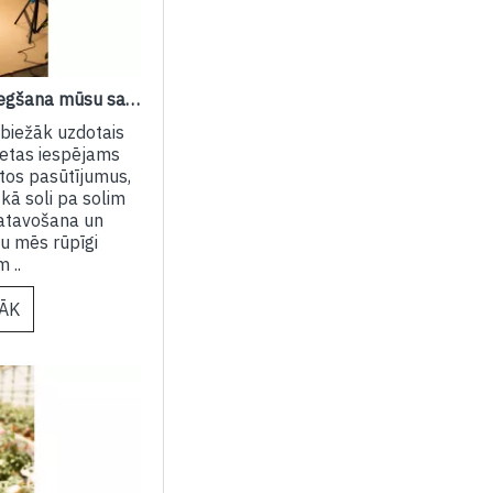
Kā notiek pasūtījumu izsniegšana mūsu saimniecībā?
isbiežāk uzdotais
vietas iespējams
ktos pasūtījumus,
kā soli pa solim
gatavošana un
tu mēs rūpīgi
 ..
RĀK