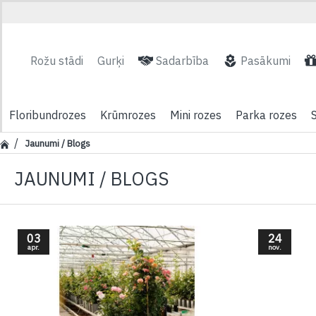
Rožu stādi
Gurķi
Sadarbība
Pasākumi
Floribundrozes
Krūmrozes
Mini rozes
Parka rozes
Jaunumi / Blogs
JAUNUMI / BLOGS
03
24
apr.
nov.