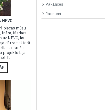
Vakances
Jaunumi
zs NPVC
rī, piecas mūsu
, Ināra, Madara,
s uz NPVC, lai
mja dārza sektorā
eltaini oranžu
 projektu bija
ot T..
RĀK