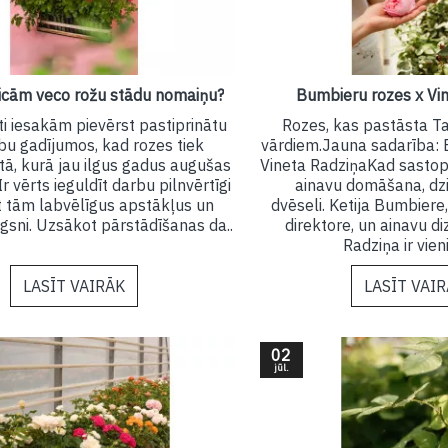
icām veco rožu stādu nomaiņu?
Bumbieru rozes x Vi
i iesakām pievērst pastiprinātu
Rozes, kas pastāsta T
u gadījumos, kad rozes tiek
vārdiem.Jauna sadarība: 
etā, kurā jau ilgus gadus augušas
Vineta RadziņaKad sastop
Ir vērts ieguldīt darbu pilnvērtīgi
ainavu domāšana, dzi
ot tām labvēlīgus apstākļus un
dvēseli. Ketija Bumbier
gsni. Uzsākot pārstādīšanas da..
direktore, un ainavu di
Radziņa ir vien
LASĪT VAIRĀK
LASĪT VAI
02
jūl.