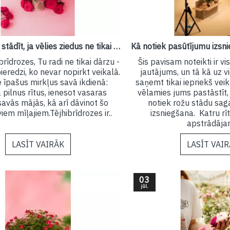
Kuras rozes stādīt, ja vēlies ziedus ne tikai dobē, bet arī vāzē?
brīdrozes, Tu radi ne tikai dārzu -
Šis pavisam noteikti ir v
pieredzi, ko nevar nopirkt veikalā.
jautājums, un tā kā uz 
 īpašus mirkļus savā ikdienā:
saņemt tikai iepriekš vei
pilnus rītus, ienesot vasaras
vēlamies jums pastāstīt, 
avās mājās, kā arī dāvinot šo
notiek rožu stādu sa
iem mīļajiem.Tējhibrīdrozes ir..
izsniegšana. Katru rī
apstrādājam
LASĪT VAIRĀK
LASĪT VAI
03
jūl.