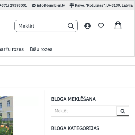
(+371) 29393001
info@bumbieri.lv
Kaive, "Rožulejas", LV-3139, Latvija
aržu rozes
Bišu rozes
BLOGA MEKLĒŠANA
BLOGA KATEGORIJAS