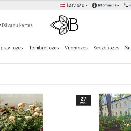
Latviešu
Informācija
Dāvanu kartes
Spray rozes
Tējhibrīdrozes
Vīteņrozes
Sedzējrozes
Sm
27
sept.