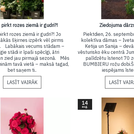
pirkt rozes ziemā ir gudri?!
Ziedojuma dār
rkt rozes ziemā ir gudri?! Jo
Piektdien, 26. septemb
tākās šķirnes izpērk vēl pirms
kolektīva dāmas – Iveta
. Labākais vecums stādam –
Ketija un Sanija – devā
gie stādi ir īpaši spēcīgi, ātri
vēsturisko ēku centrā Ju
un zied jau pirmajā sezonā. Mēs
palīdzētu īstenot 70 z
minām tavā vietā – maksā tagad,
BUMBIERU rožu dobi.Šo
bet saņem ti..
iespējams īsten
LASĪT VAIRĀK
LASĪT VAI
14
aug.