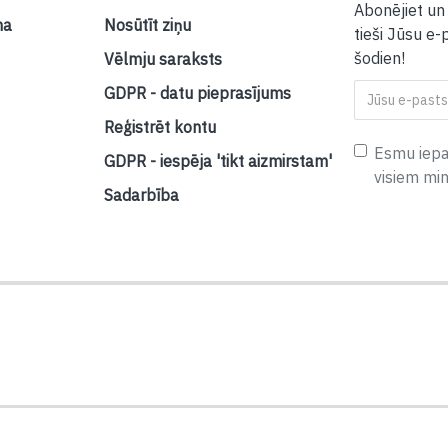
Abonējiet un
na
Nosūtīt ziņu
tieši Jūsu e-
šodien!
Vēlmju saraksts
GDPR - datu pieprasījums
Reģistrēt kontu
Esmu iepaz
GDPR - iespēja 'tikt aizmirstam'
visiem mi
Sadarbība