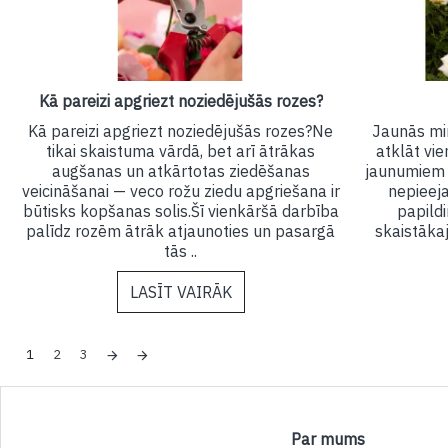
Kā pareizi apgriezt noziedējušās rozes?
Kā pareizi apgriezt noziedējušās rozes?Ne
Jaunās min
tikai skaistuma vārdā, bet arī ātrākas
atklāt vi
augšanas un atkārtotas ziedēšanas
jaunumiem -
veicināšanai — veco rožu ziedu apgriešana ir
nepieej
būtisks kopšanas solis.Šī vienkāršā darbība
papildi
palīdz rozēm ātrāk atjaunoties un pasargā
skaistāka
tās ..
LASĪT VAIRĀK
1
2
3
Par mums