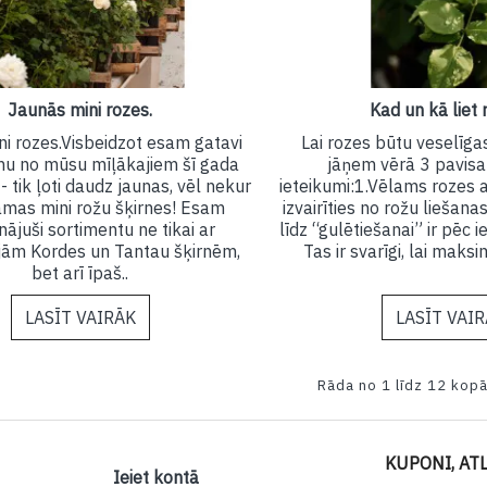
Jaunās mini rozes.
Kad un kā liet 
i rozes.Visbeidzot esam gatavi
Lai rozes būtu veselīgas
enu no mūsu mīļākajiem šī gada
jāņem vērā 3 pavisa
 tik ļoti daudz jaunas, vēl nekur
ieteikumi:1.Vēlams rozes a
amas mini rožu šķirnes! Esam
izvairīties no rožu liešana
nājuši sortimentu ne tikai ar
līdz “gulētiešanai” ir pēc 
jām Kordes un Tantau šķirnēm,
Tas ir svarīgi, lai maksim
bet arī īpaš..
LASĪT VAIRĀK
LASĪT VAI
Rāda no 1 līdz 12 kopā
KUPONI, ATL
Ieiet kontā