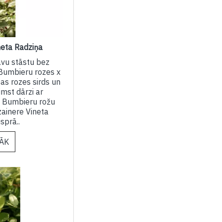
neta Radziņa
avu stāstu bez
Bumbieru rozes x
as rozes sirds un
mst dārzi ar
e, Bumbieru rožu
zainere Vineta
isprā..
RĀK