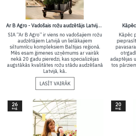
Ar B Agro - Vadošais rožu audzētājs Latvijā un Baltijā!
Kāpēc 
SIA “Ar B Agro” ir viens no vadošajiem rožu
Kāpēc pi
audzētājiem Latvijā un lielākajiem
pieprasī
siltumnīcu kompleksiem Baltijas reģionā.
pavasara
Mēs esam ģimenes uzņēmums ar vairāk
otrgadī
nekā 20 gadu pieredzi, kas specializējas
adaptējas 
augstākās kvalitātes rožu stādu audzēšanā
tos pārzie
Latvijā, kā..
LASĪT VAIRĀK
26
20
aug.
aug.