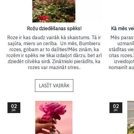
Rožu dziedēšanas spēks!
Kā mēs ve
Roze ir kas daudz vairāk kā skaistums. Tā ir
Mēs parast
sajūta, miers un cerība. Un mēs, Bumbieru
uzmanīb
rozes, gribam ar to dalīties!Mēs zinām, ka
stādītas vi
rozēm ir spēks ne tikai izdaiļot dārzu, bet arī
citas rozes.
dziedēt cilvēka sirdi. Zinātniski pierādīts, ka
izveidoj
rozes var mazināt stres..
nomainīt au
LASĪT VAIRĀK
02
02
jūl.
jūl.