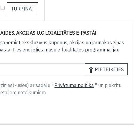
m
AIDES, AKCIJAS U.C LOJALITĀTES E-PASTĀ!
 saņemiet ekskluzīvus kuponus, akcijas un jaunākās ziņas
pastā. Pievienojieties mūsu e-lojalitātes programmai jau
PIETEIKTIES
inies(-usies) ar sadaļu "
Privātuma politika
" un piekrītu
nētajiem noteikumiem