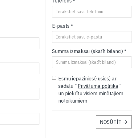
Telefons
E-pasts
Summa izmaksai (skatīt bilanci)
Esmu iepazinies(-usies) ar
sadaļu "
Privātuma politika
"
un piekrītu visiem minētajiem
noteikumiem
NOSŪTĪT