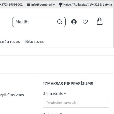
(+371) 29393001
info@bumbieri.lv
Kaive, "Rožulejas", LV-3139, Latvija
aržu rozes
Bišu rozes
IZMAKSAS PIEPRASĪJUMS
Jūsu vārds
izpildītas visas