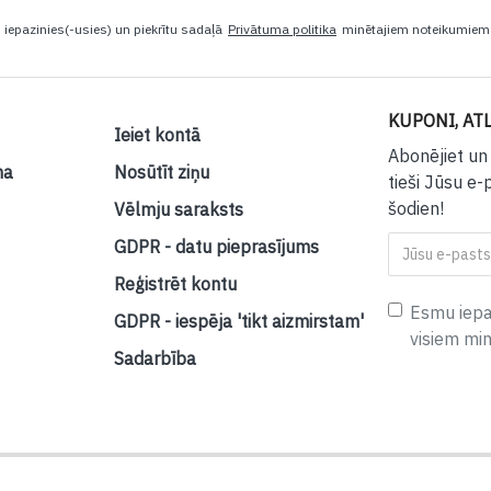
iepazinies(-usies) un piekrītu sadaļā
Privātuma politika
minētajiem noteikumie
KUPONI, ATL
Ieiet kontā
Abonējiet un
na
Nosūtīt ziņu
tieši Jūsu e-
šodien!
Vēlmju saraksts
GDPR - datu pieprasījums
Reģistrēt kontu
Esmu iepaz
GDPR - iespēja 'tikt aizmirstam'
visiem mi
Sadarbība