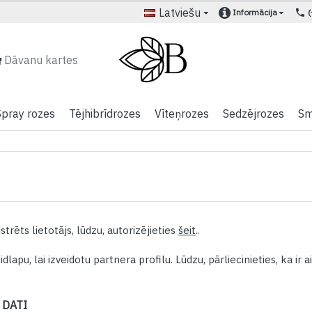
Latviešu
Informācija
Dāvanu kartes
Spray rozes
Tējhibrīdrozes
Vīteņrozes
Sedzējrozes
Sm
strēts lietotājs, lūdzu, autorizējieties
šeit
..
idlapu, lai izveidotu partnera profilu. Lūdzu, pārliecinieties, ka ir a
 DATI