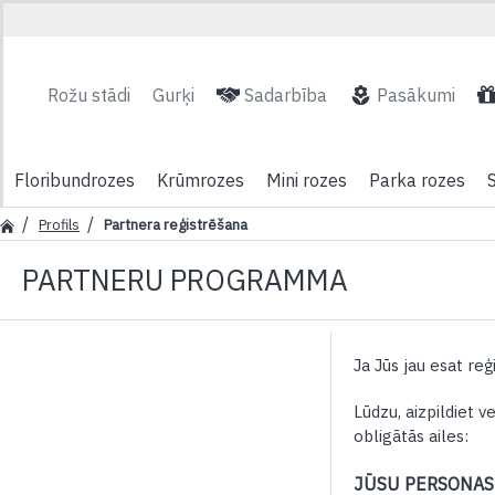
Rožu stādi
Gurķi
Sadarbība
Pasākumi
Floribundrozes
Krūmrozes
Mini rozes
Parka rozes
Profils
Partnera reģistrēšana
PARTNERU PROGRAMMA
Ja Jūs jau esat reģi
Lūdzu, aizpildiet ve
obligātās ailes:
JŪSU PERSONAS