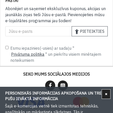
PASTĀ!
Abonējiet un saņemiet ekskluzīvus kuponus, akcijas un
jaunākās ziņas tieši Jūsu e-pastā. Pievienojieties mūsu
e-lojalitātes programmai jau šodien!
PIETEIKTIES
Esmu iepazinies(-usies) ar sadaļu "
Privātuma politika
" un piekrītu visiem minētajiem
noteikumiem
SEKO MUMS SOCIĀLAJOS MEDIJOS
PERSONISKĀS INFORMĀCIJAS APKOPOŠANA UN TREŠU
PUŠU IEVĀKTĀ INFORMĀCIJA
Šajā e-komercijas vietnē tiek izmantotas tehniskās,
analītiskās un mārketinga sīkdatnes. Tās ir