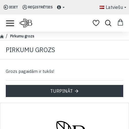
Latviešu
IEIET
REĢISTRĒTIES
Pirkumu grozs
PIRKUMU GROZS
Grozs pagaidām ir tukšs!
TURPINĀT