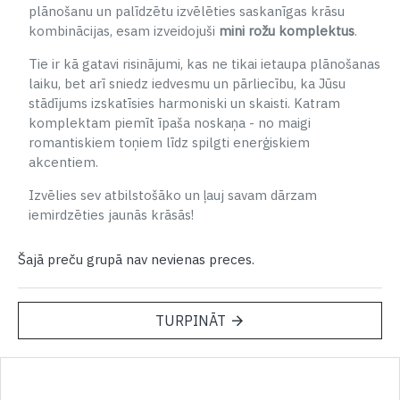
plānošanu un palīdzētu izvēlēties saskanīgas krāsu
kombinācijas, esam izveidojuši
mini rožu komplektus
.
Tie ir kā gatavi risinājumi, kas ne tikai ietaupa plānošanas
laiku, bet arī sniedz iedvesmu un pārliecību, ka Jūsu
stādījums izskatīsies harmoniski un skaisti. Katram
komplektam piemīt īpaša noskaņa - no maigi
romantiskiem toņiem līdz spilgti enerģiskiem
akcentiem.
Izvēlies sev atbilstošāko un ļauj savam dārzam
iemirdzēties jaunās krāsās!
Šajā preču grupā nav nevienas preces.
TURPINĀT