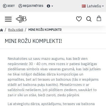
Latviešu
IEIET
REĢISTRĒTIES
Rožu stādi
MINI ROŽU KOMPLEKTI!
MINI ROŽU KOMPLEKTI!
Neskatoties uz savu mazo augumu, kas bieži vien
nepārsniedz 30 - 40 cm, mini rozes ir patiesi bagātīgas
ziedēšanas simbols visas vasaras garumā, kas labi jutīsies
ne tikai rotājot dažādas dārza kompozīcijas un
apmalītes, bet arī terases un balkonus (tās ir iespējams
stādīt arī balkona puķu kastēs). Miniatūrrozes ir ar
salīdzinoši nelieliem, ļoti pildītiem ziediem, savukārt to
zari ir sīki un stāvi, bieži zaroti, ziedu
pārpilni.
Lai atvieglotu dārza, apstādījumu, terases vai balkona