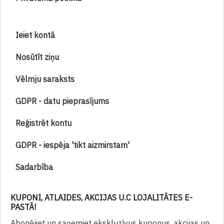
Ieiet kontā
Nosūtīt ziņu
Vēlmju saraksts
GDPR - datu pieprasījums
Reģistrēt kontu
GDPR - iespēja 'tikt aizmirstam'
Sadarbība
KUPONI, ATLAIDES, AKCIJAS U.C LOJALITĀTES E-
PASTĀ!
Abonējiet un saņemiet ekskluzīvus kuponus, akcijas un