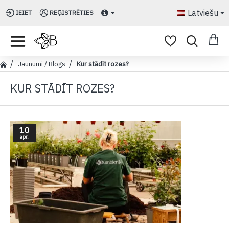
Latviešu
IEIET
REĢISTRĒTIES
Jaunumi / Blogs
Kur stādīt rozes?
KUR STĀDĪT ROZES?
10
apr.