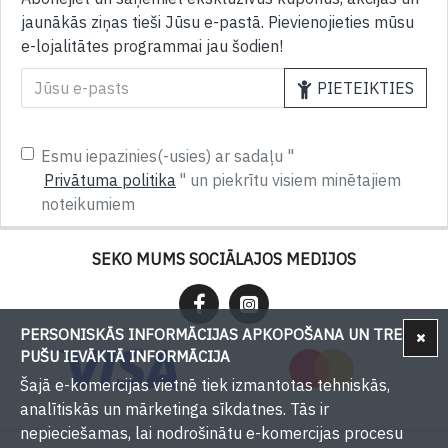
jaunākās ziņas tieši Jūsu e-pastā. Pievienojieties mūsu
e-lojalitātes programmai jau šodien!
PIETEIKTIES
Esmu iepazinies(-usies) ar sadaļu "
Privātuma politika
" un piekrītu visiem minētajiem
noteikumiem
SEKO MUMS SOCIĀLAJOS MEDIJOS
PERSONISKĀS INFORMĀCIJAS APKOPOŠANA UN TREŠU
PUŠU IEVĀKTĀ INFORMĀCIJA
Šajā e-komercijas vietnē tiek izmantotas tehniskās,
analītiskās un mārketinga sīkdatnes. Tās ir
nepieciešamas, lai nodrošinātu e-komercijas procesu