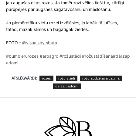
jau augušas citas rozes. Ja tomēr rozi vēlies tieši tur, kārtīgi
parūpējies par augsnes sagatavošanu un mēslošanu.
Jo piemērotāku vietu rozei izvēlēsies, jo labāk tā jutīsies,
tātad, mazāk slimos un bagātīgāk ziedēs.
FOTO -
@visualsby.sbuta
#bumbierurozes
#arbagro
#rožustādi
#rožustādīšana
#dārzap
adomi
ATSLĒGVĀRDI:
rozes
rožu stādi
rožu audzētava Latvijā
dārza padomi