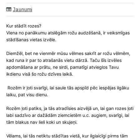
Jaunumi
Kur stādīt rozes?
Viena no panākumu atslēgām rožu audzēšanā, ir veiksmīgas
stādīšanas vietas izvēle.
Diemžēl, bet ne vienmēr mūsu vēlmes sakrīt ar rožu vēlmēm,
kad runa ir par to atrašanās vietu dārzā. Taču šīs izvēles
apdomāšana ar prātu, ne sirdi, pamatīgi atvieglos Tavu
ikdienu visā šo rožu dzīves laikā.
Rozēm ir ļoti svarīgi, lai saule tās apspīd pēc iespējas ilgāku
laiku, pat visu dienu.
Rozēm ļoti patiks, ja tās atradīsies aizvējā un, lai gan rozes ļoti
labi sadzīvo ar dažādām ziemcietēm u.c. augiem, svarīgi, lai
tām blakus nav lieli koki un skujeņi.
Vēlams, lai tās netiktu stādītas vietā, kur ilglaicīgi pirms tām