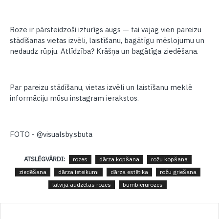
Roze ir pārsteidzoši izturīgs augs — tai vajag vien pareizu
stādīšanas vietas izvēli, laistīšanu, bagātīgu mēslojumu un
nedaudz rūpju. Atlīdzība? Krāšņa un bagātīga ziedēšana.
Par pareizu stādīšanu, vietas izvēli un laistīšanu meklē
informāciju mūsu instagram ierakstos.
FOTO - @visualsby.sbuta
ATSLĒGVĀRDI:
rozes
dārza kopšana
rožu kopšana
ziedēšana
dārza ieteikumi
dārza estētika
rožu griešana
latvijā audzētas rozes
bumbierurozes