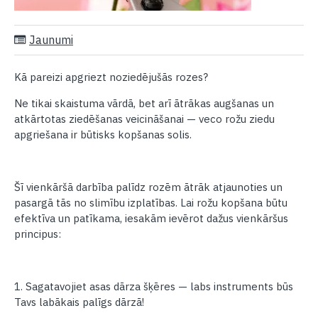
Jaunumi
Kā pareizi apgriezt noziedējušās rozes?
Ne tikai skaistuma vārdā, bet arī ātrākas augšanas un
atkārtotas ziedēšanas veicināšanai — veco rožu ziedu
apgriešana ir būtisks kopšanas solis.
Šī vienkāršā darbība palīdz rozēm ātrāk atjaunoties un
pasargā tās no slimību izplatības. Lai rožu kopšana būtu
efektīva un patīkama, iesakām ievērot dažus vienkāršus
principus:
1. Sagatavojiet asas dārza šķēres — labs instruments būs
Tavs labākais palīgs dārzā!