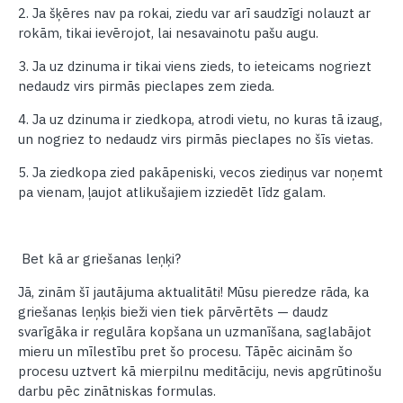
2. Ja šķēres nav pa rokai, ziedu var arī saudzīgi nolauzt ar
rokām, tikai ievērojot, lai nesavainotu pašu augu.
3. Ja uz dzinuma ir tikai viens zieds, to ieteicams nogriezt
nedaudz virs pirmās pieclapes zem zieda.
4. Ja uz dzinuma ir ziedkopa, atrodi vietu, no kuras tā izaug,
un nogriez to nedaudz virs pirmās pieclapes no šīs vietas.
5. Ja ziedkopa zied pakāpeniski, vecos ziediņus var noņemt
pa vienam, ļaujot atlikušajiem izziedēt līdz galam.
Bet kā ar griešanas leņķi?
Jā, zinām šī jautājuma aktualitāti! Mūsu pieredze rāda, ka
griešanas leņķis bieži vien tiek pārvērtēts — daudz
svarīgāka ir regulāra kopšana un uzmanīšana, saglabājot
mieru un mīlestību pret šo procesu. Tāpēc aicinām šo
procesu uztvert kā mierpilnu meditāciju, nevis apgrūtinošu
darbu pēc zinātniskas formulas.