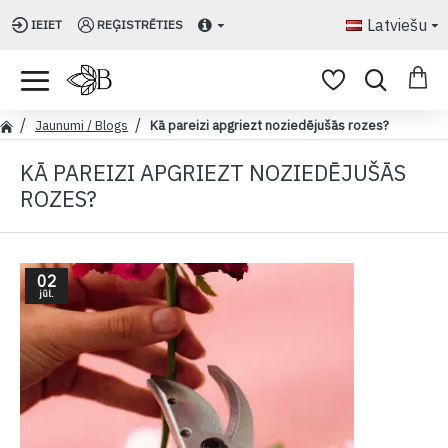
Latviešu
IEIET
REĢISTRĒTIES
Jaunumi / Blogs
Kā pareizi apgriezt noziedējušās rozes?
KĀ PAREIZI APGRIEZT NOZIEDĒJUŠĀS
ROZES?
02
jūl.