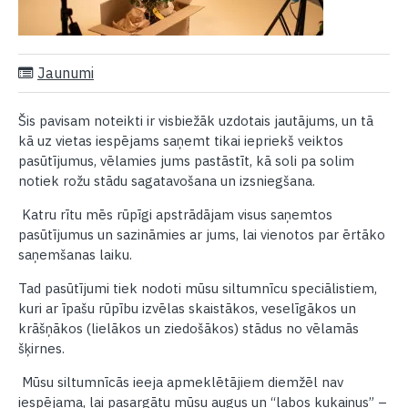
Jaunumi
Šis pavisam noteikti ir visbiežāk uzdotais jautājums, un tā
kā uz vietas iespējams saņemt tikai iepriekš veiktos
pasūtījumus, vēlamies jums pastāstīt, kā soli pa solim
notiek rožu stādu sagatavošana un izsniegšana.
Katru rītu mēs rūpīgi apstrādājam visus saņemtos
pasūtījumus un sazināmies ar jums, lai vienotos par ērtāko
saņemšanas laiku.
Tad pasūtījumi tiek nodoti mūsu siltumnīcu speciālistiem,
kuri ar īpašu rūpību izvēlas skaistākos, veselīgākos un
krāšņākos (lielākos un ziedošākos) stādus no vēlamās
šķirnes.
Mūsu siltumnīcās ieeja apmeklētājiem diemžēl nav
iespējama, lai pasargātu mūsu augus un “labos kukaiņus” –