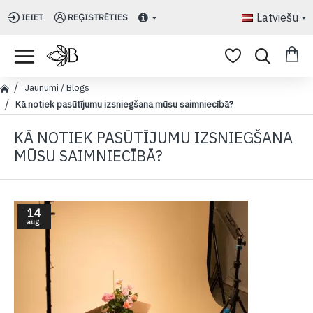
Latviešu
IEIET
REĢISTRĒTIES
Jaunumi / Blogs
Kā notiek pasūtījumu izsniegšana mūsu saimniecībā?
KĀ NOTIEK PASŪTĪJUMU IZSNIEGŠANA
MŪSU SAIMNIECĪBĀ?
14
aug.