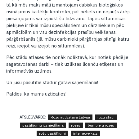
tā kā mēs maksimāli izmantojam dabiskus bioloģiskos
risinājumus kaitēkļu kontrolei, pat neliels un nejaušs ārējs
piesārņojums var izjaukt šo līdzsvaru. Tāpēc siltumnīcās
piekļuve ir tikai mūsu speciālistiem un dārzniekiem pēc
apmācībām un visu dezinfekcijas prasību veikšanas,
pārģērbšanās (jā, mūsu darbinieki pārģērbjas pilnīgi katru
reizi, ieejot vai izejot no siltumnīcas).
Pēc stādu atlases tie nonāk noliktavā, kur notiek pēdējie
sagatavošanas darbi – tiek uzliktas licenču etiķetes un
informatīvās uzlīmes.
Un jūsu pasūtītie stādi ir gatavi saņemšanai!
Paldies, ka mums uzticaties!
ATSLĒGVĀRDI:
Rožu audzētava Latvijā
rožu stādi
pasūtījumu izsniegšana
rozes
bumbieru rozes
rožu pasūtījumi
internetveikals