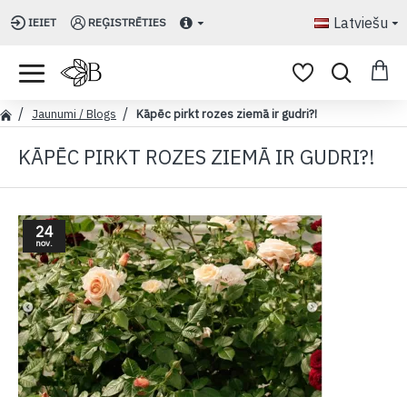
Latviešu
IEIET
REĢISTRĒTIES
Jaunumi / Blogs
Kāpēc pirkt rozes ziemā ir gudri?!
KĀPĒC PIRKT ROZES ZIEMĀ IR GUDRI?!
24
nov.