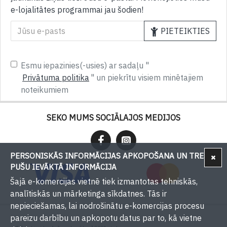
e-lojalitātes programmai jau šodien!
PIETEIKTIES
Esmu iepazinies(-usies) ar sadaļu "
Privātuma politika
" un piekrītu visiem minētajiem
noteikumiem
SEKO MUMS SOCIĀLAJOS MEDIJOS
PERSONISKĀS INFORMĀCIJAS APKOPOŠANA UN TREŠU
PUŠU IEVĀKTĀ INFORMĀCIJA
Šajā e-komercijas vietnē tiek izmantotas tehniskās,
analītiskās un mārketinga sīkdatnes. Tās ir
nepieciešamas, lai nodrošinātu e-komercijas procesu
pareizu darbību un apkopotu datus par to, kā vietne