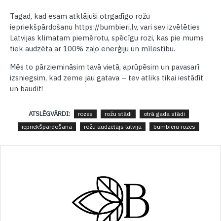
Tagad, kad esam atklājuši otrgadīgo rožu
iepriekšpārdošanu https://bumbieri.lv, vari sev izvēlēties
Latvijas klimatam piemērotu, spēcīgu rozi, kas pie mums
tiek audzēta ar 100% zaļo enerģiju un mīlestību.
Mēs to pārziemināsim tavā vietā, aprūpēsim un pavasarī
izsniegsim, kad zeme jau gatava – tev atliks tikai iestādīt
un baudīt!
ATSLĒGVĀRDI:
rozes
rožu stādi
otrā gada stādi
iepriekšpārdošana
rožu audzētājs latvijā
bumbieru rozes