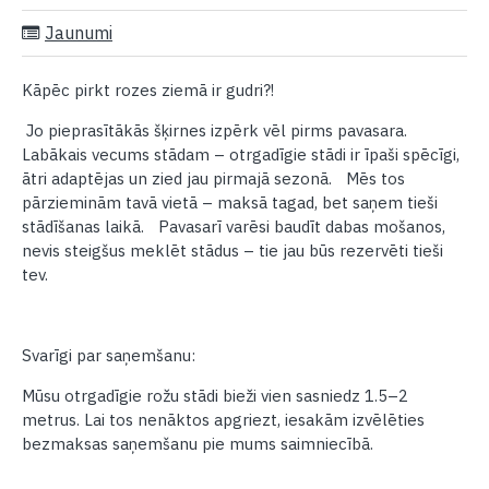
Jaunumi
Kāpēc pirkt rozes ziemā ir gudri?!
Jo pieprasītākās šķirnes izpērk vēl pirms pavasara.
Labākais vecums stādam – otrgadīgie stādi ir īpaši spēcīgi,
ātri adaptējas un zied jau pirmajā sezonā. Mēs tos
pārzieminām tavā vietā – maksā tagad, bet saņem tieši
stādīšanas laikā. Pavasarī varēsi baudīt dabas mošanos,
nevis steigšus meklēt stādus – tie jau būs rezervēti tieši
tev.
Svarīgi par saņemšanu:
Mūsu otrgadīgie rožu stādi bieži vien sasniedz 1.5–2
metrus. Lai tos nenāktos apgriezt, iesakām izvēlēties
bezmaksas saņemšanu pie mums saimniecībā.