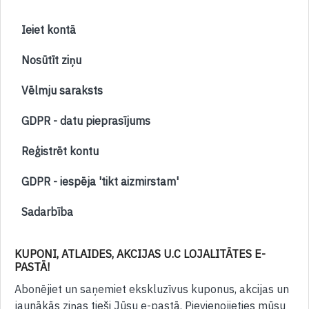
Ieiet kontā
Nosūtīt ziņu
Vēlmju saraksts
GDPR - datu pieprasījums
Reģistrēt kontu
GDPR - iespēja 'tikt aizmirstam'
Sadarbība
KUPONI, ATLAIDES, AKCIJAS U.C LOJALITĀTES E-
PASTĀ!
Abonējiet un saņemiet ekskluzīvus kuponus, akcijas un
jaunākās ziņas tieši Jūsu e-pastā. Pievienojieties mūsu