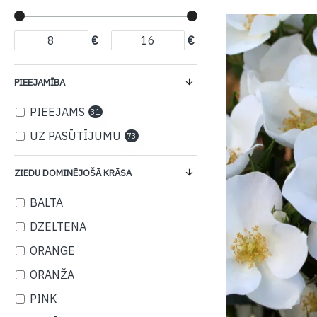
€
€
PIEEJAMĪBA
PIEEJAMS
31
UZ PASŪTĪJUMU
73
ZIEDU DOMINĒJOŠĀ KRĀSA
BALTA
DZELTENA
ORANGE
ORANŽA
PINK