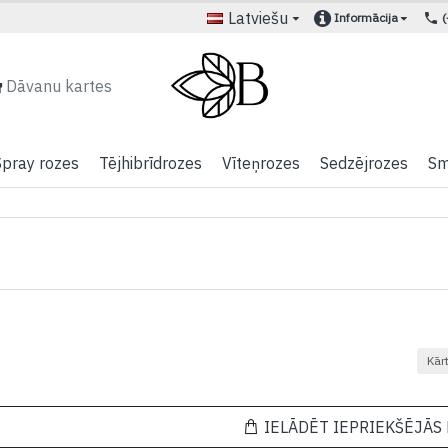
Latviešu
Informācija
Dāvanu kartes
Spray rozes
Tējhibrīdrozes
Vīteņrozes
Sedzējrozes
Sm
Kār
IELĀDĒT IEPRIEKŠĒJĀS