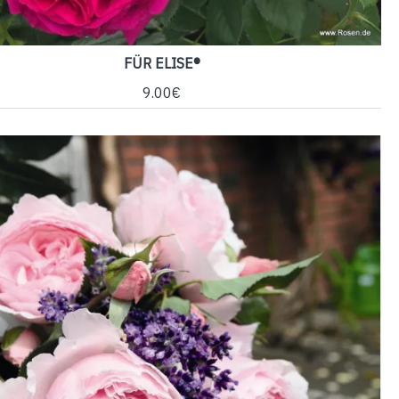
FÜR ELISE®
9.00€