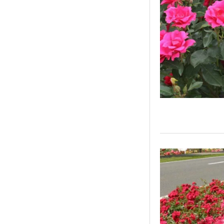
VAĻŅIEM
UZ TERASĒM UN BALKONOS