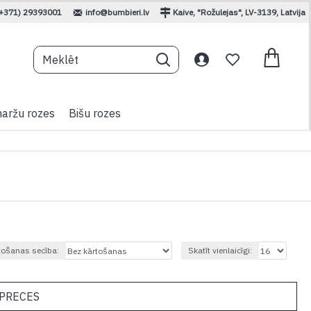
(+371) 29393001
info@bumbieri.lv
Kaive, "Rožulejas", LV-3139, Latvija
aržu rozes
Bišu rozes
tošanas secība:
Skatīt vienlaicīgi:
 PRECES