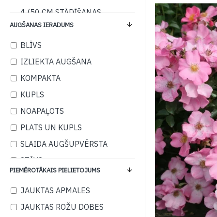
4 (50 CM STĀDĪŠANAS
ATTĀLUMS)
AUGŠANAS IERADUMS
4-5 (45-50 CM STĀDĪŠANAS
BLĪVS
ATTĀLUMS)
IZLIEKTA AUGŠANA
5-6 (40-50 CM STĀDĪŠANAS
KOMPAKTA
ATTĀLUMS)
KUPLS
6-8 (35-40 CM STĀDĪŠANAS
ATTĀLUMS)
NOAPAĻOTS
PLATS UN KUPLS
SLAIDA AUGŠUPVĒRSTA
STĀVS
PIEMĒROTĀKAIS PIELIETOJUMS
ZARI IZLIECAS UN
NOKARĀJAS UZ LEJU
JAUKTAS APMALES
AUGŠUPVĒRSTS
JAUKTAS ROŽU DOBES