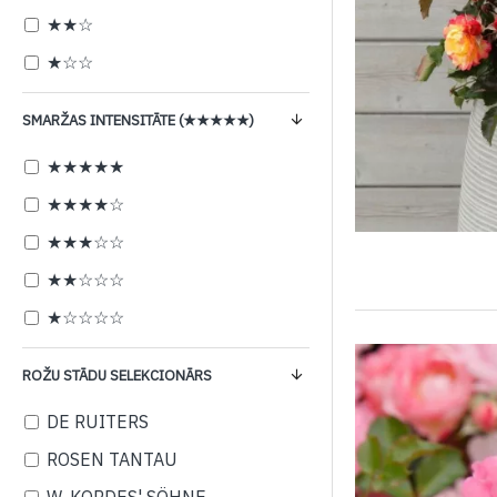
★★☆
★☆☆
SMARŽAS INTENSITĀTE (★★★★★)
★★★★★
★★★★☆
★★★☆☆
★★☆☆☆
★☆☆☆☆
ROŽU STĀDU SELEKCIONĀRS
DE RUITERS
ROSEN TANTAU