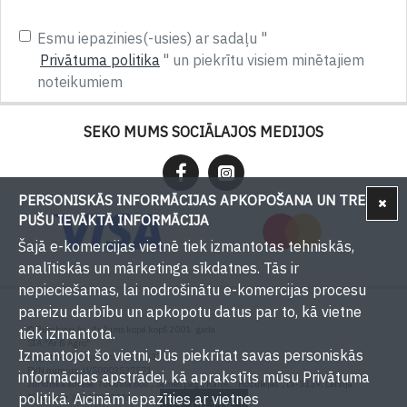
Esmu iepazinies(-usies) ar sadaļu "
Privātuma politika
" un piekrītu visiem minētajiem
noteikumiem
SEKO MUMS SOCIĀLAJOS MEDIJOS
PERSONISKĀS INFORMĀCIJAS APKOPOŠANA UN TREŠU
PUŠU IEVĀKTĀ INFORMĀCIJA
Šajā e-komercijas vietnē tiek izmantotas tehniskās,
analītiskās un mārketinga sīkdatnes. Tās ir
nepieciešamas, lai nodrošinātu e-komercijas procesu
pareizu darbību un apkopotu datus par to, kā vietne
© Bumbieri.lv - Ar Jums kopā kopš 2001. gada
tiek izmantota.
SIA "Ar B Agro"
Izmantojot šo vietni, Jūs piekrītat savas personiskās
Reģistrācijas numurs: 50003537571
PVN numurs: LV50003537571
informācijas apstrādei, kā aprakstīts mūsu Privātuma
Juridiskā adrese: Tukuma nov., Sēmes pag., Kaive, "Rožulejas", LV-3139, Latvija
politikā. Aicinām iepazīties ar vietnes
Tālrunis: +371 29393001