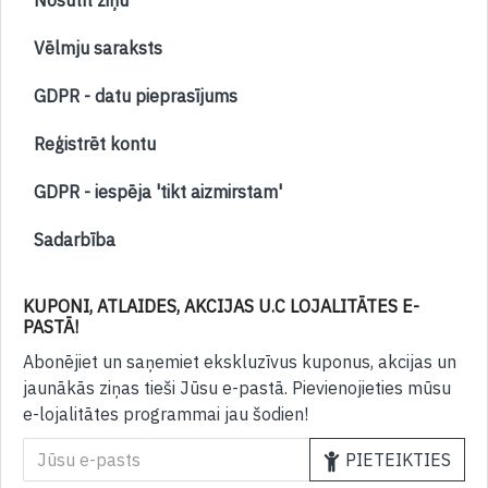
Nosūtīt ziņu
Vēlmju saraksts
GDPR - datu pieprasījums
Reģistrēt kontu
GDPR - iespēja 'tikt aizmirstam'
Sadarbība
KUPONI, ATLAIDES, AKCIJAS U.C LOJALITĀTES E-
PASTĀ!
Abonējiet un saņemiet ekskluzīvus kuponus, akcijas un
jaunākās ziņas tieši Jūsu e-pastā. Pievienojieties mūsu
e-lojalitātes programmai jau šodien!
PIETEIKTIES