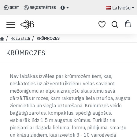
Latviešu
IEIET
REĢISTRĒTIES
Rožu stādi
KRŪMROZES
KRŪMROZES
Nav labākas izvēles par krūmrozēm tiem, kas,
neskatoties uz aizņemtu ikdienu, vēlas savienot
mežonīgumu ar elpu aizraujošu skaistumu savā
dārzā.Tās ir rozes, kam raksturīga liela izturība, augsta
ziemcietība un viegla uzturēšana. Krūmrozes veido
bagātīgi zarotus, kompaktus, spēcīgi augošus,
visbiežāk līdz 1.5 m augstus krūmus. Turklāt tie
pieejami ar dažāda lieluma, formu, pildījuma, smaržu
un krāsu ziediem, kas izvietoti 3 - 10 vairogveida