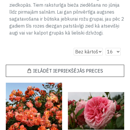
ziedkopās. Tiem raksturīga bieža ziedēšana no jūnija
līdz pirmajām salnām. Lai gan pilnvērtīga augsnes
sagatavošana ir būtiska jebkurai rožu grupai, jau pēc 2
gadiem šīs rozes diezgan patstāvīgi zied kā atsevišķi
augi vai var kalpot grupās kā lieliski dzīvžogi.
IELĀDĒT IEPRIEKŠĒJĀS PRECES