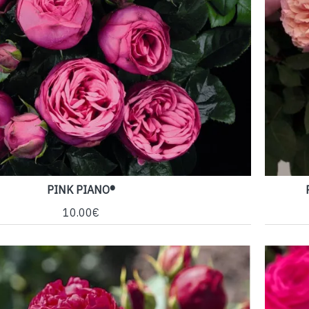
PINK PIANO®
10.00€