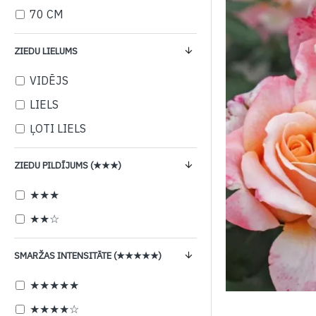
70 CM
ZIEDU LIELUMS
VIDĒJS
LIELS
ĻOTI LIELS
ZIEDU PILDĪJUMS (★★★)
★★★
★★☆
SMARŽAS INTENSITĀTE (★★★★★)
★★★★★
★★★★☆