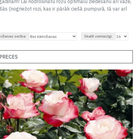
tgādinām! Lai nodrošinātu rožu optimālu ziedēšanu arī vāzē,
ās (nogriežot rozi, kas ir pārāk ciešā pumpurā, tā var arī
tošanas secība:
Skatīt vienlaicīgi:
 PRECES