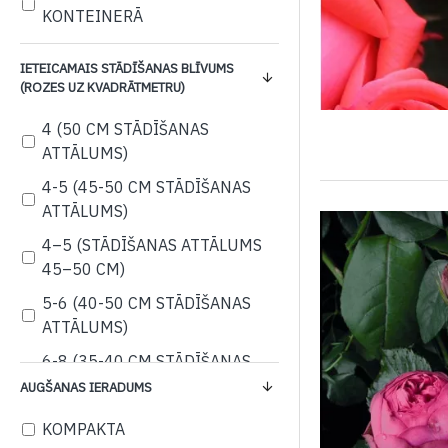
KONTEINERĀ
IETEICAMAIS STĀDĪŠANAS BLĪVUMS
(ROZES UZ KVADRĀTMETRU)
4 (50 CM STĀDĪŠANAS
ATTĀLUMS)
4-5 (45-50 CM STĀDĪŠANAS
ATTĀLUMS)
4–5 (STĀDĪŠANAS ATTĀLUMS
45–50 CM)
5-6 (40-50 CM STĀDĪŠANAS
ATTĀLUMS)
6-8 (35-40 CM STĀDĪŠANAS
ATTĀLUMS)
AUGŠANAS IERADUMS
KOMPAKTA