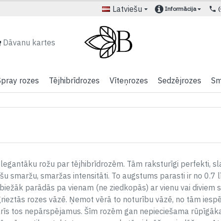
Latviešu
Informācija
Dāvanu kartes
Spray rozes
Tējhibrīdrozes
Vīteņrozes
Sedzējrozes
Sm
gantāku rožu par tējhibrīdrozēm. Tām raksturīgi perfekti, slaidi d
ošu smaržu, smaržas intensitāti. To augstums parasti ir no 0.7 l
isbiežāk parādās pa vienam (ne ziedkopās) ar vienu vai diviem
rieztās rozes vāzē. Ņemot vērā to noturību vāzē, no tām iesp
rīs tos nepārspējamus. Šīm rozēm gan nepieciešama rūpīgāka