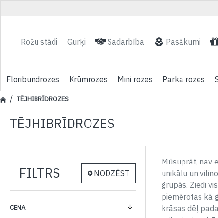
Rožu stādi
Gurķi
Sadarbība
Pasākumi
Floribundrozes
Krūmrozes
Mini rozes
Parka rozes
TĒJHIBRĪDROZES
TĒJHIBRĪDROZES
Mūsuprāt, nav ele
FILTRS
NODZĒST
unikālu un vilin
grupās. Ziedi v
piemērotas kā g
CENA
krāsas dēļ pada