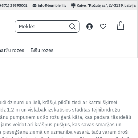
(+371) 29393001
info@bumbieri.lv
Kaive, "Rožulejas", LV-3139, Latvija
aržu rozes
Bišu rozes
zinumi un lieli, krāšņi, pildīti ziedi ar katrai šķirnei
īdz 1.2 m un vislabāk izskatīsies stādītas tējhibrīdrožu
 sānu pumpuriem uz šo rožu garā kāta, kas padara tās ideāli
ējams veidot arī krāšņus pušķus, kas savas smaržas un
 piesegšana ziemā un uzmanība vasarā, taču varam droši