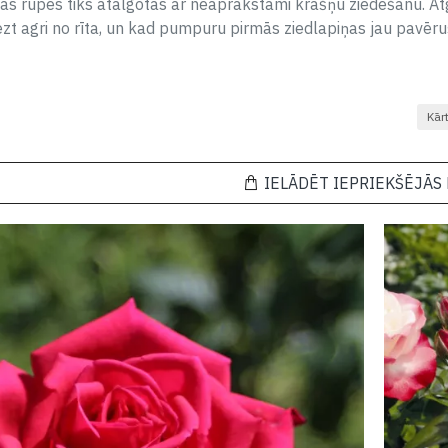
dītās rūpes tiks atalgotas ar neaprakstāmi krāšņu ziedēšanu. A
zt agri no rīta, un kad pumpuru pirmās ziedlapiņas jau pavēruš
Kār
IELĀDĒT IEPRIEKŠĒJĀS