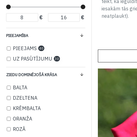
teikt, ka iegul
iesakām tās grie
neatplaukt).
€
€
PIEEJAMĪBA
PIEEJAMS
40
UZ PASŪTĪJUMU
30
ZIEDU DOMINĒJOŠĀ KRĀSA
BALTA
DZELTENA
KRĒMBALTA
ORANŽA
ROZĀ