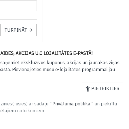
TURPINĀT
AIDES, AKCIJAS U.C LOJALITĀTES E-PASTĀ!
 saņemiet ekskluzīvus kuponus, akcijas un jaunākās ziņas
pastā. Pievienojieties mūsu e-lojalitātes programmai jau
PIETEIKTIES
inies(-usies) ar sadaļu "
Privātuma politika
" un piekrītu
nētajiem noteikumiem