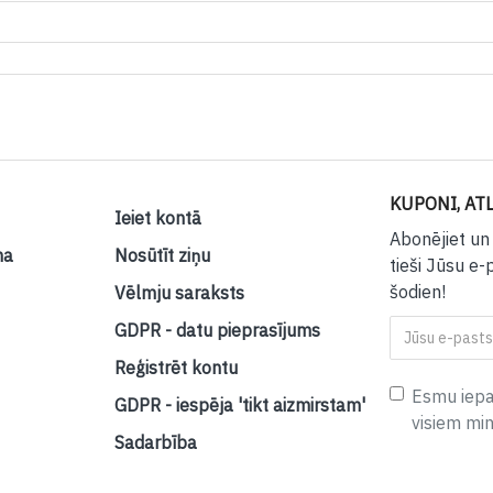
KUPONI, ATL
Ieiet kontā
Abonējiet un
na
Nosūtīt ziņu
tieši Jūsu e-
šodien!
Vēlmju saraksts
GDPR - datu pieprasījums
Reģistrēt kontu
Esmu iepaz
GDPR - iespēja 'tikt aizmirstam'
visiem mi
Sadarbība