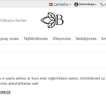
Latviešu
Informācija
Dāvanu kartes
Spray rozes
Tējhibrīdrozes
Vīteņrozes
Sedzējrozes
Sm
u e-pasta adresi, ar kuru esat reģistrējies(-usies), noklikšķiniet uz 
les atiestatīšanas saiti.
DRESE