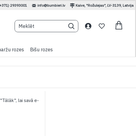
(+371) 29393001
info@bumbieri.lv
Kaive, "Rožulejas", LV-3139, Latvija
aržu rozes
Bišu rozes
"Tālāk", lai savā e-