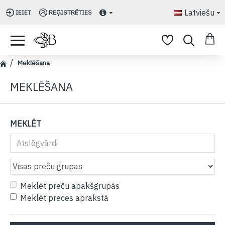
Latviešu
IEIET
REĢISTRĒTIES
Meklēšana
MEKLĒŠANA
MEKLĒT
Meklēt preču apakšgrupās
Meklēt preces aprakstā