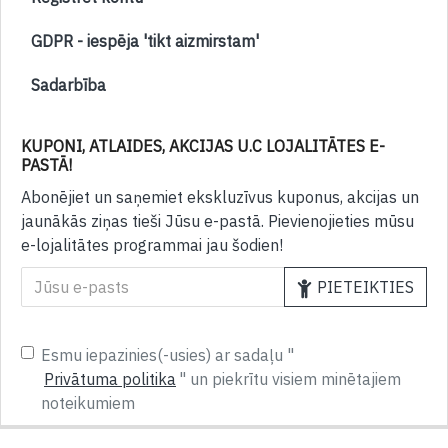
GDPR - iespēja 'tikt aizmirstam'
Sadarbība
KUPONI, ATLAIDES, AKCIJAS U.C LOJALITĀTES E-
PASTĀ!
Abonējiet un saņemiet ekskluzīvus kuponus, akcijas un
jaunākās ziņas tieši Jūsu e-pastā. Pievienojieties mūsu
e-lojalitātes programmai jau šodien!
PIETEIKTIES
Esmu iepazinies(-usies) ar sadaļu "
Privātuma politika
" un piekrītu visiem minētajiem
noteikumiem