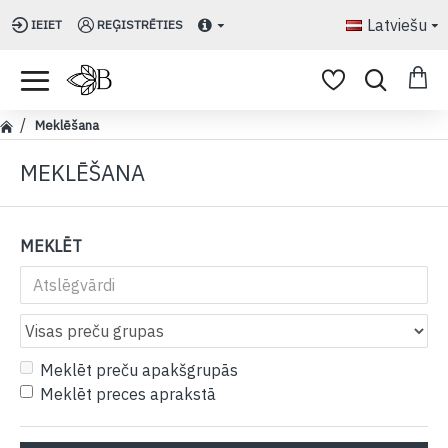
Latviešu
IEIET
REĢISTRĒTIES
Meklēšana
MEKLĒŠANA
MEKLĒT
Meklēt preču apakšgrupās
Meklēt preces aprakstā