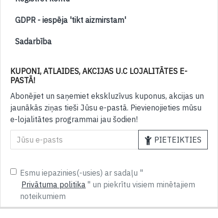
GDPR - iespēja 'tikt aizmirstam'
Sadarbība
KUPONI, ATLAIDES, AKCIJAS U.C LOJALITĀTES E-
PASTĀ!
Abonējiet un saņemiet ekskluzīvus kuponus, akcijas un
jaunākās ziņas tieši Jūsu e-pastā. Pievienojieties mūsu
e-lojalitātes programmai jau šodien!
PIETEIKTIES
Esmu iepazinies(-usies) ar sadaļu "
Privātuma politika
" un piekrītu visiem minētajiem
noteikumiem