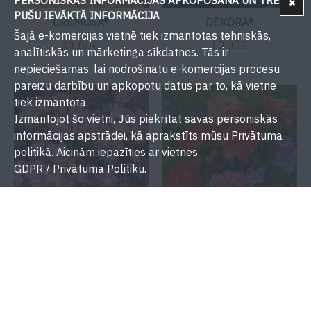
PERSONISKĀS INFORMĀCIJAS APKOPOŠANA UN TREŠU
PUŠU IEVĀKTĀ INFORMĀCIJA
CREMOSA®
DEKORA®
Šajā e-komercijas vietnē tiek izmantotas tehniskās,
11.00€
10.00€
analītiskās un mārketinga sīkdatnes. Tās ir
nepieciešamas, lai nodrošinātu e-komercijas procesu
pareizu darbību un apkopotu datus par to, kā vietne
tiek izmantota.
Izmantojot šo vietni, Jūs piekrītat savas personiskās
informācijas apstrādei, kā aprakstīts mūsu Privātuma
politikā. Aicinām iepazīties ar vietnes
GDPR / Privātuma Politiku
.
DOLOMITI®
ENJOY®
10.00€
10.00€