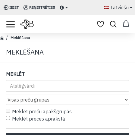
Latviešu
IEIET
REĢISTRĒTIES
Meklēšana
MEKLĒŠANA
MEKLĒT
Meklēt preču apakšgrupās
Meklēt preces aprakstā