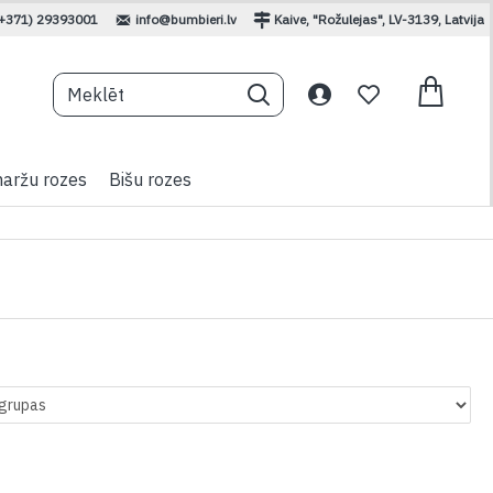
(+371) 29393001
info@bumbieri.lv
Kaive, "Rožulejas", LV-3139, Latvija
aržu rozes
Bišu rozes