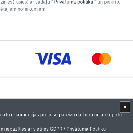
inies(-usies) ar sadaļu "
Privātuma politika
" un piekrītu
nētajiem noteikumiem
ošinātu e-komercijas procesu pareizu darbību un apkopotu
ām iepazīties ar vietnes
GDPR / Privātuma Politiku
.