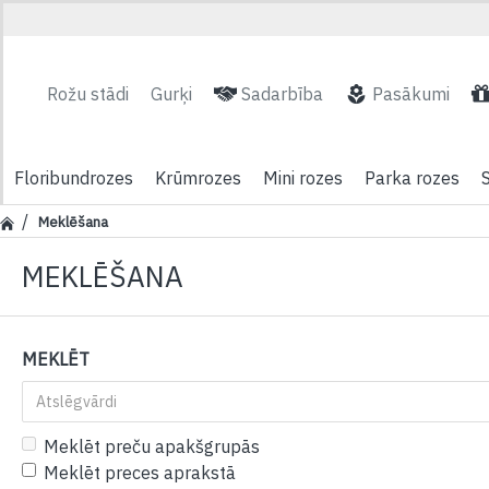
Rožu stādi
Gurķi
Sadarbība
Pasākumi
Floribundrozes
Krūmrozes
Mini rozes
Parka rozes
Meklēšana
MEKLĒŠANA
MEKLĒT
Meklēt preču apakšgrupās
Meklēt preces aprakstā