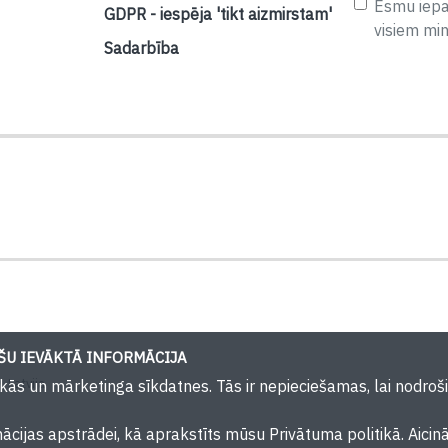
Esmu iepaz
GDPR - iespēja 'tikt aizmirstam'
visiem mi
Sadarbība
U IEVĀKTĀ INFORMĀCIJA
 Latvija
iskās un mārketinga sīkdatnes. Tās ir nepieciešamas, lai nodr
mācijas apstrādei, kā aprakstīts mūsu Privātuma politikā. Aicin