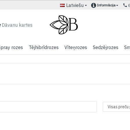
Latviešu
Informācija
Dāvanu kartes
Spray rozes
Tējhibrīdrozes
Vīteņrozes
Sedzējrozes
Sm