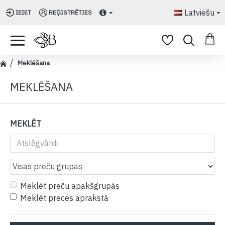
Latviešu
IEIET
REĢISTRĒTIES
Meklēšana
MEKLĒŠANA
MEKLĒT
Meklēt preču apakšgrupās
Meklēt preces aprakstā