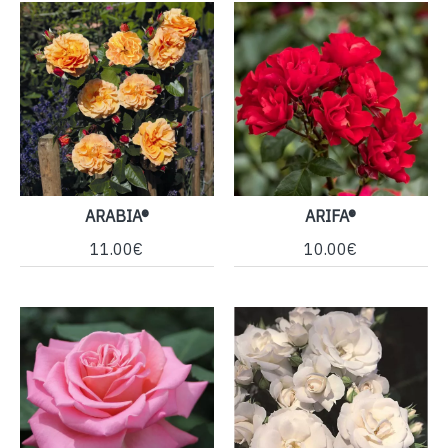
ARABIA®
ARIFA®
11.00€
10.00€