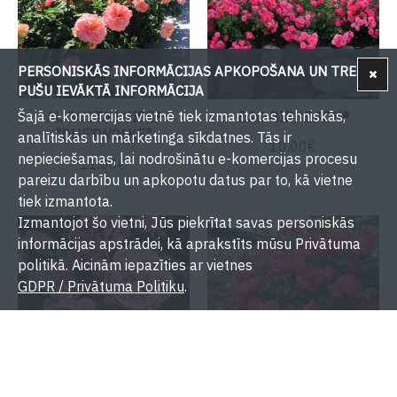
PERSONISKĀS INFORMĀCIJAS APKOPOŠANA UN TREŠU
PUŠU IEVĀKTĀ INFORMĀCIJA
Šajā e-komercijas vietnē tiek izmantotas tehniskās,
AUGUSTA LUISE®
BAD BIRNBACH®
"DUFTWOLKE"
analītiskās un mārketinga sīkdatnes. Tās ir
10.00€
nepieciešamas, lai nodrošinātu e-komercijas procesu
11.00€
pareizu darbību un apkopotu datus par to, kā vietne
tiek izmantota.
Izmantojot šo vietni, Jūs piekrītat savas personiskās
informācijas apstrādei, kā aprakstīts mūsu Privātuma
politikā. Aicinām iepazīties ar vietnes
GDPR / Privātuma Politiku
.