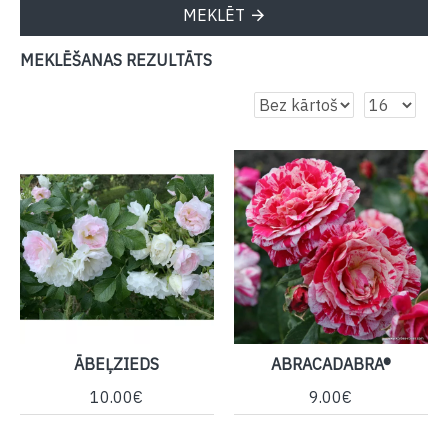
MEKLĒT
MEKLĒŠANAS REZULTĀTS
ĀBEĻZIEDS
ABRACADABRA®
10.00€
9.00€