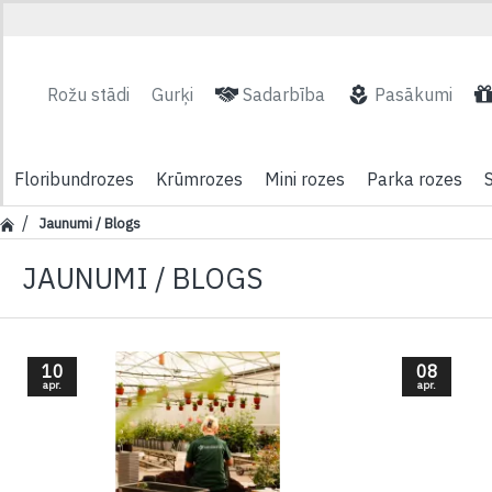
Rožu stādi
Gurķi
Sadarbība
Pasākumi
Floribundrozes
Krūmrozes
Mini rozes
Parka rozes
Jaunumi / Blogs
JAUNUMI / BLOGS
10
08
apr.
apr.