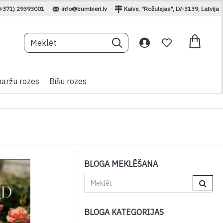
(+371) 29393001
info@bumbieri.lv
Kaive, "Rožulejas", LV-3139, Latvija
aržu rozes
Bišu rozes
BLOGA MEKLĒŠANA
BLOGA KATEGORIJAS