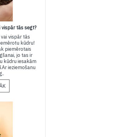
 vispār tās segt?
vai vispār tās
iemērotu kūdru!
āk piemērotais
šanai, jo tas ir
šu kūdru iesakām
ī.Ar ieziemošanu
..
RĀK