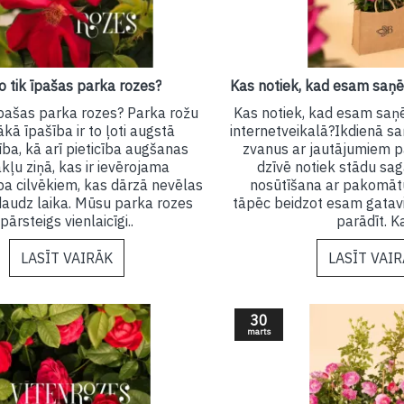
o tik īpašas parka rozes?
 īpašas parka rozes? Parka rožu
Kas notiek, kad esam saņ
ākā īpašība ir to ļoti augstā
internetveikalā?Ikdienā s
ība, kā arī pieticība augšanas
zvanus ar jautājumiem pa
kļu ziņā, kas ir ievērojama
dzīvē notiek stādu sa
ba cilvēkiem, kas dārzā nevēlas
nosūtīšana ar pakomātu
daudz laika. Mūsu parka rozes
tāpēc beidzot esam gatav
pārsteigs vienlaicīgi..
parādīt. Ka
LASĪT VAIRĀK
LASĪT VAI
30
marts