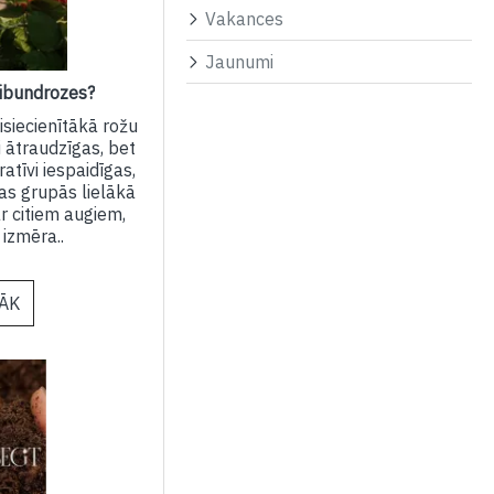
Vakances
Jaunumi
ribundrozes?
visiecienītākā rožu
i ātraudzīgas, bet
atīvi iespaidīgas,
ītas grupās lielākā
r citiem augiem,
 izmēra..
RĀK