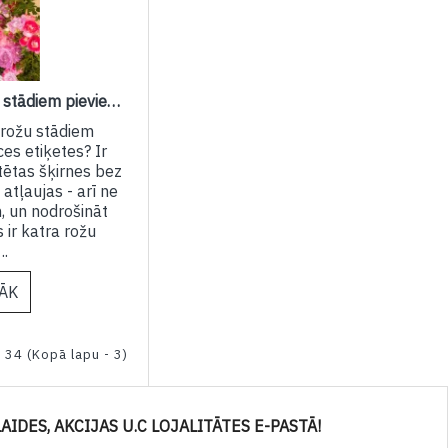
Kāpēc ir tik svarīgi, lai rožu stādiem pievienotas šādas licences etiķetes?
ai rožu stādiem
es etiķetes? Ir
tētas šķirnes bez
atļaujas - arī ne
 un nodrošināt
 ir katra rožu
..
RĀK
 34 (Kopā lapu - 3)
AIDES, AKCIJAS U.C LOJALITĀTES E-PASTĀ!