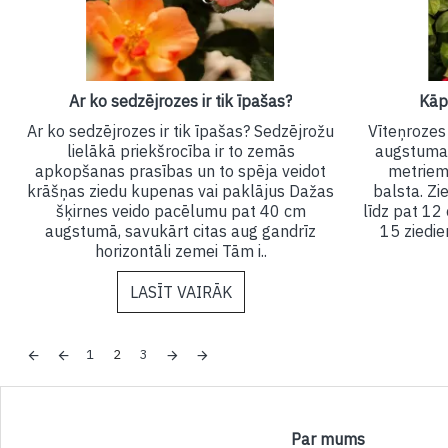
Ar ko sedzējrozes ir tik īpašas?
Kāp
Ar ko sedzējrozes ir tik īpašas? Sedzējrožu
Vīteņrozes 
lielākā priekšrocība ir to zemās
augstuma d
apkopšanas prasības un to spēja veidot
metriem,
krāšņas ziedu kupenas vai paklājus Dažas
balsta. Zi
šķirnes veido pacēlumu pat 40 cm
līdz pat 12 
augstumā, savukārt citas aug gandrīz
15 ziedie
horizontāli zemei Tām i..
LASĪT VAIRĀK
1
2
3
Par mums