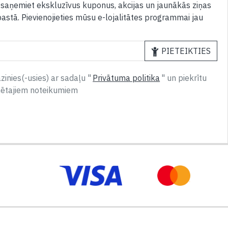
 saņemiet ekskluzīvus kuponus, akcijas un jaunākās ziņas
pastā. Pievienojieties mūsu e-lojalitātes programmai jau
PIETEIKTIES
inies(-usies) ar sadaļu "
Privātuma politika
" un piekrītu
nētajiem noteikumiem