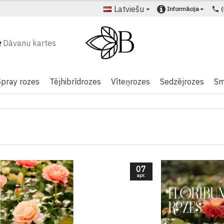
Latviešu
Informācija
Dāvanu kartes
Spray rozes
Tējhibrīdrozes
Vīteņrozes
Sedzējrozes
Sm
07
apr.