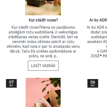
Kur stādīt rozes?
Ar ko ADR 
Kur stādīt rozes?Viena no panākumu
Ar ko ADR se
atslēgām rožu audzēšanā, ir veiksmīgas
dodat pri
stādīšanas vietas izvēle. Diemžēl, bet ne
audzējam
vienmēr mūsu vēlmes sakrīt ar rožu
iesakām ADR
vēlmēm, kad runa ir par to atrašanās vietu
dārzā. Taču šīs izvēles apdomāšana ar
ir:G
prātu, ne sirdi, p..
JOSÈ®️ M
LASĪT VAIRĀK
07
06
apr.
apr.