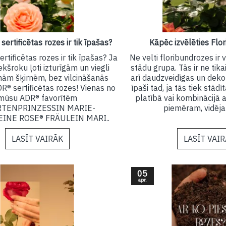
sertificētas rozes ir tik īpašas?
Kāpēc izvēlēties Flo
rtificētas rozes ir tik īpašas? Ja
Ne velti floribundrozes ir 
ekšroku ļoti izturīgām un viegli
stādu grupa. Tās ir ne tika
ām šķirnēm, bez vilcināšanās
arī daudzveidīgas un dekor
®️ sertificētas rozes! Vienas no
īpaši tad, ja tās tiek stād
mūsu ADR®️ favorītēm
platībā vai kombinācijā a
ARTENPRINZESSIN MARIE-
piemēram, vidēja
EINE ROSE®️ FRÄULEIN MARI..
LASĪT VAIRĀK
LASĪT VAI
05
apr.