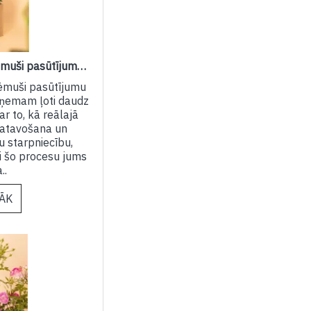
Kas notiek, kad esam saņēmuši pasūtījumu internetveikalā?
ēmuši pasūtījumu
aņemam ļoti daudz
r to, kā reālajā
gatavošana un
 starpniecību,
i šo procesu jums
..
RĀK