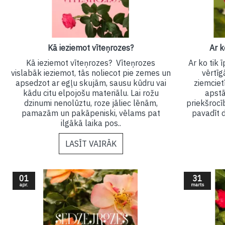
Kā ieziemot vīteņrozes?
Ar k
Kā ieziemot vīteņrozes? Vīteņrozes
Ar ko tik
vislabāk ieziemot, tās noliecot pie zemes un
vērtīg
apsedzot ar egļu skujām, sausu kūdru vai
ziemciet
kādu citu elpojošu materiālu. Lai rožu
apstā
dzinumi nenolūztu, roze jāliec lēnām,
priekšrocī
pamazām un pakāpeniski, vēlams pat
pavadīt 
ilgākā laika pos..
LASĪT VAIRĀK
01
31
apr.
marts