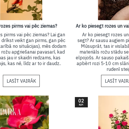
 rozes pirms vai pēc ziemas?
Ar ko piesegt rozes un vai
es pirms vai pēc ziemas? Lai gan
Ar ko piesegt rozes un 
 drīkst veikt gan pirms, gan pēc
segt? Ar sausu augiem p
arībā no situācijas), mēs dodam
Mūsuprāt, tas ir vislab
 rožu apgriešanai pavasarī, kad
materiāls rožu stādu seg
as jau ir skaidri redzams, kas
elpojošs. Ar sauso pakai
is, kas nē, līdz ar to ir daudz..
apbērt rozi 5-10 cm slān
rudenī steig
LASĪT VAIRĀK
LASĪT VAI
02
apr.