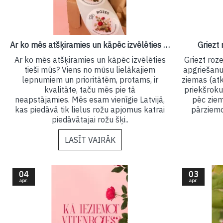
Ar ko mēs atšķiramies un kāpēc izvēlēties tieši mūs?
Griezt
Ar ko mēs atšķiramies un kāpēc izvēlēties
Griezt roz
tieši mūs? Viens no mūsu lielākajiem
apgriešanu
lepnumiem un prioritātēm, protams, ir
ziemas (atk
kvalitāte, taču mēs pie tā
priekšroku
neapstājamies. Mēs esam vienīgie Latvijā,
pēc ziem
kas piedāvā tik lielus rožu apjomus katrai
pārziemoj
piedāvātajai rožu šķi..
LASĪT VAIRĀK
04
03
apr.
apr.