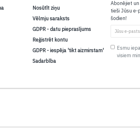
Abonējiet un
na
Nosūtīt ziņu
tieši Jūsu e-
šodien!
Vēlmju saraksts
GDPR - datu pieprasījums
Reģistrēt kontu
Esmu iepaz
GDPR - iespēja 'tikt aizmirstam'
visiem mi
Sadarbība