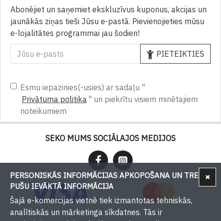
Abonējiet un saņemiet ekskluzīvus kuponus, akcijas un
jaunākās ziņas tieši Jūsu e-pastā. Pievienojieties mūsu
e-lojalitātes programmai jau šodien!
PIETEIKTIES
Esmu iepazinies(-usies) ar sadaļu "
Privātuma politika
" un piekrītu visiem minētajiem
noteikumiem
SEKO MUMS SOCIĀLAJOS MEDIJOS
PERSONISKĀS INFORMĀCIJAS APKOPOŠANA UN TREŠU
PUŠU IEVĀKTĀ INFORMĀCIJA
Šajā e-komercijas vietnē tiek izmantotas tehniskās,
analītiskās un mārketinga sīkdatnes. Tās ir