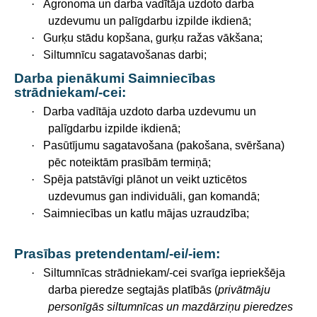
·
Agronoma un darba vadītāja uzdoto darba
uzdevumu un palīgdarbu izpilde ikdienā;
·
Gurķu stādu kopšana, gurķu ražas vākšana;
·
Siltumnīcu sagatavošanas darbi;
Darba pienākumi Saimniecības
strādniekam/-cei:
·
Darba vadītāja uzdoto darba uzdevumu un
palīgdarbu izpilde ikdienā;
·
Pasūtījumu sagatavošana (pakošana, svēršana)
pēc noteiktām prasībām termiņā;
·
Spēja patstāvīgi plānot un veikt uzticētos
uzdevumus gan individuāli, gan komandā;
·
Saimniecības un katlu mājas uzraudzība;
Prasības pretendentam/-ei/-iem:
·
Siltumnīcas strādniekam/-cei svarīga iepriekšēja
darba pieredze segtajās platībās (
privātmāju
personīgās siltumnīcas un mazdārziņu pieredzes