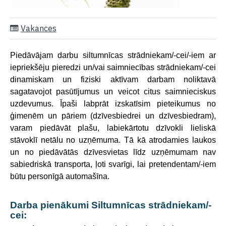
Vakances
Piedāvājam darbu siltumnīcas strādniekam/-cei/-iem ar
iepriekšēju pieredzi un/vai saimniecības strādniekam/-cei
dinamiskam un fiziski aktīvam darbam noliktavā
sagatavojot pasūtījumus un veicot citus saimnieciskus
uzdevumus. Īpaši labprāt izskatīsim pieteikumus no
ģimenēm un pāriem (dzīvesbiedrei un dzīvesbiedram),
varam piedāvāt plašu, labiekārtotu dzīvokli lieliskā
stāvoklī netālu no uzņēmuma. Tā kā atrodamies laukos
un no piedāvātās dzīvesvietas līdz uzņēmumam nav
sabiedriskā transporta, ļoti svarīgi, lai pretendentam/-iem
būtu personīgā automašīna.
Darba pienākumi Siltumnīcas strādniekam/-
cei: