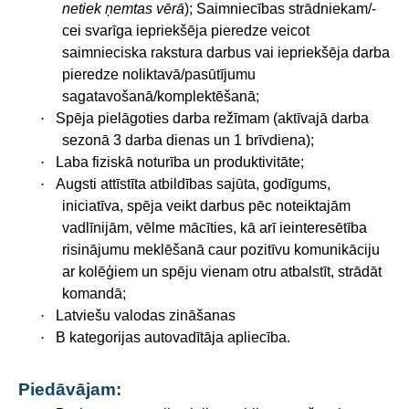
netiek ņemtas vērā
); Saimniecības strādniekam/-
cei svarīga iepriekšēja pieredze veicot
saimnieciska rakstura darbus vai iepriekšēja darba
pieredze noliktavā/pasūtījumu
sagatavošanā/komplektēšanā;
·
Spēja pielāgoties darba režīmam (aktīvajā darba
sezonā 3 darba dienas un 1 brīvdiena);
·
Laba fiziskā noturība un produktivitāte;
·
Augsti attīstīta atbildības sajūta, godīgums,
iniciatīva, spēja veikt darbus pēc noteiktajām
vadlīnijām, vēlme mācīties, kā arī ieinteresētība
risinājumu meklēšanā caur pozitīvu komunikāciju
ar kolēģiem un spēju vienam otru atbalstīt, strādāt
komandā;
·
Latviešu valodas zināšanas
·
B kategorijas autovadītāja apliecība.
Piedāvājam: