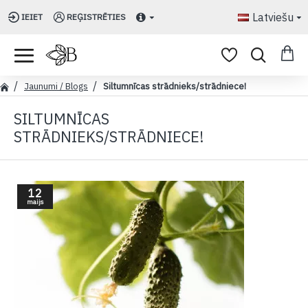
Latviešu
IEIET
REĢISTRĒTIES
Jaunumi / Blogs
Siltumnīcas strādnieks/strādniece!
SILTUMNĪCAS
STRĀDNIEKS/STRĀDNIECE!
12
maijs