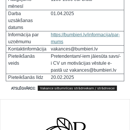
mēnesī
Darba
01.04.2025
uzsākšanas
datums
Informācija par
https://bumbieri.lv/informacija/par-
uzņēmumu
mums
Kontaktinformācija
vakances@bumbieri.lv
Pieteikšanās
Pretendentam/-iem jāiesūta savs/-
veids
i CV un motivācijas vēstule e-
pastā uz
vakances@bumbieri.lv
Pieteikšanās līdz
20.02.2025
ATSLĒGVĀRDI:
Vakance siltumnīcas strādniekam / strādniecei