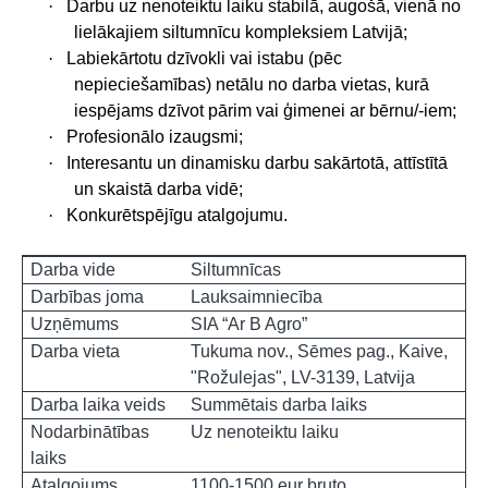
·
Darbu uz nenoteiktu laiku stabilā, augošā, vienā no
lielākajiem siltumnīcu kompleksiem Latvijā;
·
Labiekārtotu dzīvokli vai istabu (pēc
nepieciešamības) netālu no darba vietas, kurā
iespējams dzīvot pārim vai ģimenei ar bērnu/-iem;
·
Profesionālo izaugsmi;
·
Interesantu un dinamisku darbu sakārtotā, attīstītā
un skaistā darba vidē;
·
Konkurētspējīgu atalgojumu.
Darba vide
Siltumnīcas
Darbības joma
Lauksaimniecība
Uzņēmums
SIA “Ar B Agro”
Darba vieta
Tukuma nov., Sēmes pag., Kaive,
"Rožulejas", LV-3139, Latvija
Darba laika veids
Summētais darba laiks
Nodarbinātības
Uz nenoteiktu laiku
laiks
Atalgojums
1100-1500 eur bruto