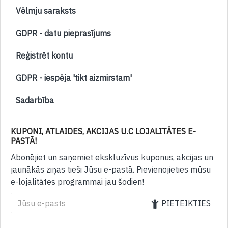
Vēlmju saraksts
GDPR - datu pieprasījums
Reģistrēt kontu
GDPR - iespēja 'tikt aizmirstam'
Sadarbība
KUPONI, ATLAIDES, AKCIJAS U.C LOJALITĀTES E-
PASTĀ!
Abonējiet un saņemiet ekskluzīvus kuponus, akcijas un
jaunākās ziņas tieši Jūsu e-pastā. Pievienojieties mūsu
e-lojalitātes programmai jau šodien!
PIETEIKTIES