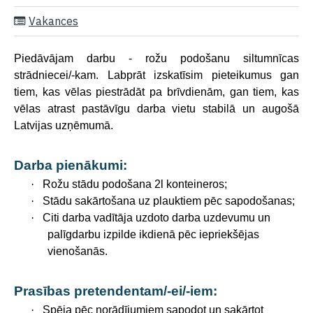
Vakances
Piedāvājam darbu - rožu podošanu siltumnīcas
strādniecei/-kam. Labprāt izskatīsim pieteikumus gan
tiem, kas vēlas piestrādāt pa brīvdienām, gan tiem, kas
vēlas atrast pastāvīgu darba vietu stabilā un augošā
Latvijas uzņēmumā.
Darba pienākumi:
·
Rožu stādu podošana 2l konteineros;
·
Stādu sakārtošana uz plauktiem pēc sapodošanas;
·
Citi darba vadītāja uzdoto darba uzdevumu un
palīgdarbu izpilde ikdienā pēc iepriekšējas
vienošanās.
Prasības pretendentam/-ei/-iem:
·
Spēja pēc norādījumiem sapodot un sakārtot