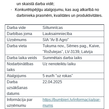
un skaistā darba vidē;
·
Konkurētspējīgu atalgojumu, kas aug atkarībā no
darbinieka prasmēm, kvalitātes un produktivitātes.
Darba vide
Siltumnīcas
Darbības joma
Lauksaimniecība
Uzņēmums
SIA “Ar B Agro”
Darba vieta
Tukuma nov., Sēmes pag., Kaive,
"Rožulejas", LV-3139, Latvija
Darba laika veids
Summētais darba laiks
Nodarbinātības
Uz nenoteiktu laiku
laiks
Atalgojums
5 eur/h "uz rokas"
Darba
22.04.2025
uzsākšanas
datums
Informācija par
https://bumbieri.lv/informacija/par-
uzņēmumu
mums