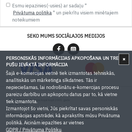
Esmu iepazinies(-usies) ar sadaļu "
Privātuma politika
" un piekrītu visiem minētajiem
noteikumiem
SEKO MUMS SOCIĀLAJOS MEDIJOS
PERSONISKĀS INFORMĀCIJAS APKOPOŠANA UN TREŠU
PUŠU IEVĀKTĀ INFORMĀCIJA
Šajā e-komercijas vietnē tiek izmantotas tehniskās,
analītiskās un mārketinga sīkdatnes. Tās ir
nepieciešamas, lai nodrošinātu e-komercijas procesu
pareizu darbību un apkopotu datus par to, kā vietne
© Bumbieri.lv - Ar Jums kopā kopš 2001. gada
tiek izmantota.
SIA "Ar B Agro"
Izmantojot šo vietni, Jūs piekrītat savas personiskās
Reģistrācijas numurs: 50003537571
PVN numurs: LV50003537571
informācijas apstrādei, kā aprakstīts mūsu Privātuma
Juridiskā adrese: Tukuma nov., Sēmes pag., Kaive, "Rožulejas", LV-3139, Latvija
politikā. Aicinām iepazīties ar vietnes
Tālrunis: +371 29393001
E-pasts:
info@bumbieri.lv
GDPR / Privātuma Politiku
.