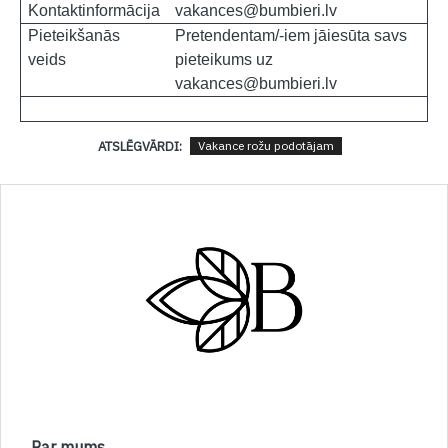
Kontaktinformācija
vakances@bumbieri.lv
Pieteikšanās
Pretendentam/-iem jāiesūta savs
veids
pieteikums uz
vakances@bumbieri.lv
ATSLĒGVĀRDI:
Vakance rožu podotājam
Par mums