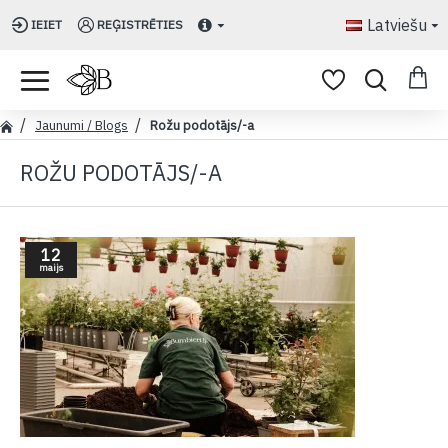
Latviešu
IEIET
REĢISTRĒTIES
Jaunumi / Blogs
Rožu podotājs/-a
ROŽU PODOTĀJS/-A
12
maijs