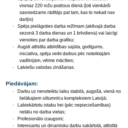
vismaz 220 rožu podiņus dienā (ļoti vienkārši
sasniedzams rādītājs pat tam, kas to nekad nav
darījis)
·
Spēja pielāgoties darba režīmam (aktīvajā darba
sezonā 3 darba dienas un 1 brīvdiena) vai laicīgi
vienoties par darba grafiku;
·
Augsti attīstīta atbildības sajūta, godīgums,
iniciatīva, spēja veikt darbus pēc noteiktajām
vadlīnijām, vēlme mācīties;
·
Latviešu valodas zināšanas.
Piedāvājam:
·
Darbu uz nenoteiktu laiku stabilā, augošā, vienā no
lielākajiem siltumnīcu kompleksiem Latvijā;
·
Labiekārtotu istabu īrei (pēc nepieciešamības)
netālu no darba vietas;
·
Profesionālo izaugsmi;
·
Interesantu un dinamisku darbu sakārtotā, attīstītā