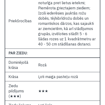
noturīga pret lietus ietekmi;
Piemērota grieztajiem ziediem;
Izcili iederēsies jauktās rožu
dobēs, tējhibrīdrožu dobēs un
Priekšrocības
romantiskos dārzos, kas sajaukti
ar ziemcietēm, kā arī stādījumos
grupās, izvēloties stādīt 5 - 6
šādas rozes uz 1 kvadrātmetru ar
40 - 50 cm stādīšanas distanci.
PAR ZIEDU:
Dominējošā
Rozā
krāsa
Krāsa
Ļoti maiga pasteļu rozā
Ziedu
pildījums
★★★
(★★★)