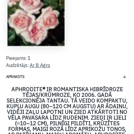
Pieejams:
1
Audzētājs:
Ar B Agro
APRAKSTS
APHRODITE® IR ROMANTISKA HIBRĪDROZE
TĒJAS/KRŪMROZE, KO 2006. GADĀ
SELEKCIONĒJA TANTAU. TĀ VEIDO KOMPAKTU,
KUPLU AUGU (80–120 CM AUGSTU) AR ĀDAINU,
VIDĒJI ZAĻU LAPOTNI UN ZIED ATKĀRTOTI NO
VĒLA PAVASARA LĪDZ RUDENIM. ZIEDI IR LIELI
(≈10–12 CM), PILNĪGI PILDĪTI, KRŪZĪTES
FORMAS, MAIGI ROZĀ LĪDZ APRIKOŽU TOŅOS,