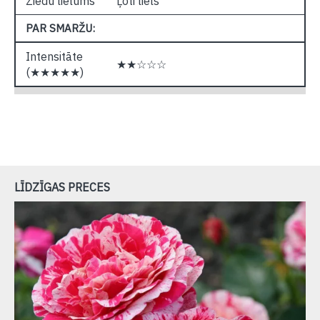
Ziedu lielums
Ļoti liels
PAR SMARŽU:
Intensitāte
★★☆☆☆
(★★★★★)
LĪDZĪGAS PRECES