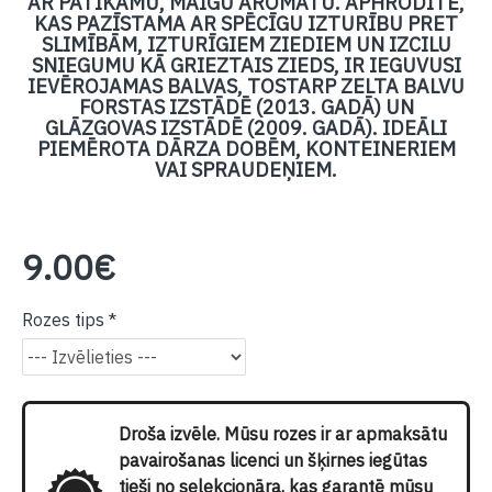
AR PATĪKAMU, MAIGU AROMĀTU. APHRODITE,
KAS PAZĪSTAMA AR SPĒCĪGU IZTURĪBU PRET
SLIMĪBĀM, IZTURĪGIEM ZIEDIEM UN IZCILU
SNIEGUMU KĀ GRIEZTAIS ZIEDS, IR IEGUVUSI
IEVĒROJAMAS BALVAS, TOSTARP ZELTA BALVU
FORSTAS IZSTĀDĒ (2013. GADĀ) UN
GLĀZGOVAS IZSTĀDĒ (2009. GADĀ). IDEĀLI
PIEMĒROTA DĀRZA DOBĒM, KONTEINERIEM
VAI SPRAUDEŅIEM.
9.00€
Rozes tips
Droša izvēle. Mūsu rozes ir ar apmaksātu
pavairošanas licenci un šķirnes iegūtas
tieši no selekcionāra, kas garantē mūsu