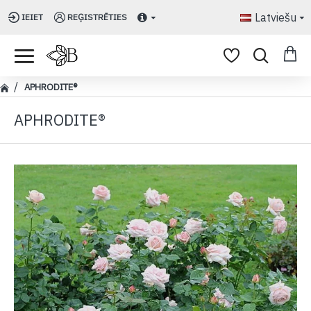
Latviešu
IEIET
REĢISTRĒTIES
APHRODITE®
APHRODITE®