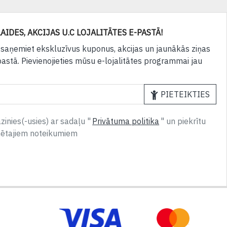
AIDES, AKCIJAS U.C LOJALITĀTES E-PASTĀ!
 saņemiet ekskluzīvus kuponus, akcijas un jaunākās ziņas
pastā. Pievienojieties mūsu e-lojalitātes programmai jau
PIETEIKTIES
inies(-usies) ar sadaļu "
Privātuma politika
" un piekrītu
nētajiem noteikumiem