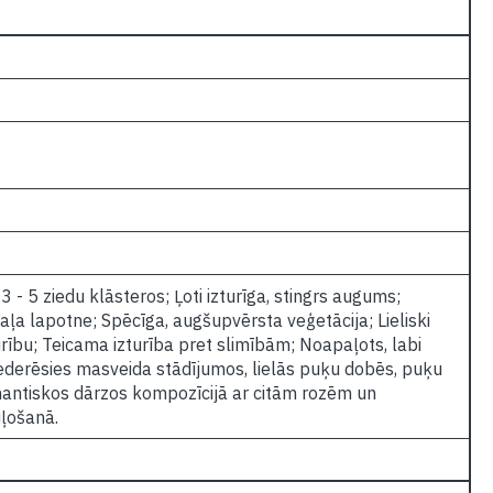
3 - 5 ziedu klāsteros; Ļoti izturīga, stingrs augums;
zaļa lapotne; Spēcīga, augšupvērsta veģetācija; Lieliski
turību; Teicama izturība pret slimībām; Noapaļots, labi
 iederēsies masveida stādījumos, lielās puķu dobēs, puķu
mantiskos dārzos kompozīcijā ar citām rozēm un
ļošanā.