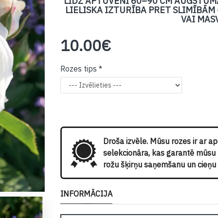
LĪDZ APTUVENI 60–90 CM AUGSTUMAM,
LIELISKA IZTURĪBA PRET SLIMĪBĀ
VAI MAS
10.00€
Rozes tips
Droša izvēle. Mūsu rozes ir ar a
selekcionāra, kas garantē mūsu kl
rožu šķirņu saņemšanu un cieņu p
INFORMĀCIJA