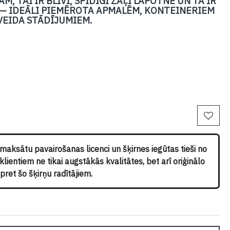
 TAI IR BLĪVI, SPĪDĪGI ZAĻI LAPOTNE UN TĀ IR
M — IDEĀLI PIEMĒROTA APMALĒM, KONTEINERIEM
VEIDA STĀDĪJUMIEM.
pmaksātu pavairošanas licenci un šķirnes iegūtas tieši no
ientiem ne tikai augstākās kvalitātes, bet arī oriģinālo
ret šo šķirņu radītājiem.