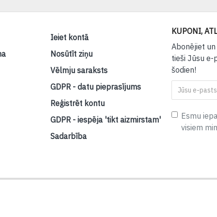
KUPONI, ATL
Ieiet kontā
Abonējiet un
na
Nosūtīt ziņu
tieši Jūsu e-
šodien!
Vēlmju saraksts
GDPR - datu pieprasījums
Reģistrēt kontu
Esmu iepaz
GDPR - iespēja 'tikt aizmirstam'
visiem mi
Sadarbība