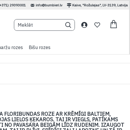
(+371) 29393001
info@bumbieri.lv
Kaive, "Rožulejas", LV-3139, Latvija
aržu rozes
Bišu rozes
A FLORIBUNDAS ROZE AR KRĒMĪGI BALTIEM,
JAS LIELOS ĶEKAROS. TAI IR VIEGLS, PATĪKAMS
I NO PAVASARA BEIGĀM LĪDZ RUDENIM. IZAUGOT