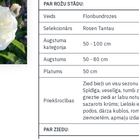
PAR ROŽU STĀDU:
Veids
Floribundrozes
Selekcionārs
Rosen Tantau
Augstuma
50 - 100 cm
kategorija
Augstums
50 - 80 cm
Platums
50 cm
Zied bieži un visu sezonu 
Spīdīga, veselīga, tumši 
grieztie ziedi ar labu no
Priekšrocības
sazarots krūms; Lieliski
podos, dārza kublos, ro
ziemcietēm, apmaļu izdai
PAR ZIEDU: