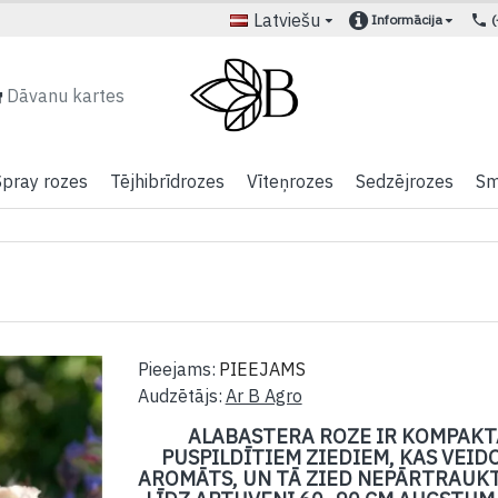
Latviešu
Informācija
Dāvanu kartes
Spray rozes
Tējhibrīdrozes
Vīteņrozes
Sedzējrozes
Sm
Pieejams:
PIEEJAMS
Audzētājs:
Ar B Agro
ALABASTERA ROZE IR KOMPAKT
PUSPILDĪTIEM ZIEDIEM, KAS VEIDO
AROMĀTS, UN TĀ ZIED NEPĀRTRAUKT