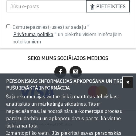
PIETEIKTIES
Esmu iepazinies(-usies) ar sadaļu "
Privātuma politika
" un piekrītu visiem minētajiem
noteikumiem
SEKO MUMS SOCIĀLAJOS MEDIJOS
PERSONISKĀS INFORMĀCIJAS APKOPOŠANA UN TREŠU
PUŠU IEVĀKTĀ INFORMĀCIJA
Šajā e-komercijas vietnē tiek izmantotas tehniskās,
analītiskās un mārketinga sīkdatnes. Tās ir
nepieciešamas, lai nodrošinātu e-komercijas procesu
pareizu darbību un apkopotu datus par to, kā vietne
© Bumbieri.lv - Ar Jums kopā kopš 2001. gada
tiek izmantota.
SIA "Ar B Agro"
Izmantojot šo vietni, Jūs piekrītat savas personiskās
Reģistrācijas numurs: 50003537571