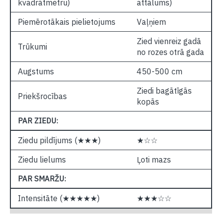
kvadrātmetru)
attālums)
Piemērotākais pielietojums
Vaļņiem
Zied vienreiz gadā
Trūkumi
no rozes otrā gada
Augstums
450-500 cm
Ziedi bagātīgās
Priekšrocības
kopās
PAR ZIEDU:
Ziedu pildījums (★★★)
★☆☆
Ziedu lielums
Ļoti mazs
PAR SMARŽU:
Intensitāte (★★★★★)
★★★☆☆