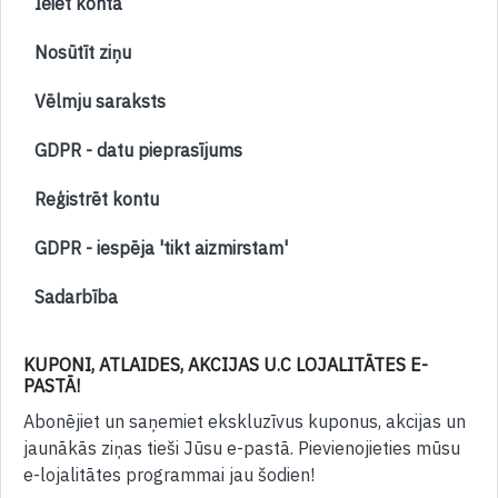
Ieiet kontā
Nosūtīt ziņu
Vēlmju saraksts
GDPR - datu pieprasījums
Reģistrēt kontu
GDPR - iespēja 'tikt aizmirstam'
Sadarbība
KUPONI, ATLAIDES, AKCIJAS U.C LOJALITĀTES E-
PASTĀ!
Abonējiet un saņemiet ekskluzīvus kuponus, akcijas un
jaunākās ziņas tieši Jūsu e-pastā. Pievienojieties mūsu
e-lojalitātes programmai jau šodien!