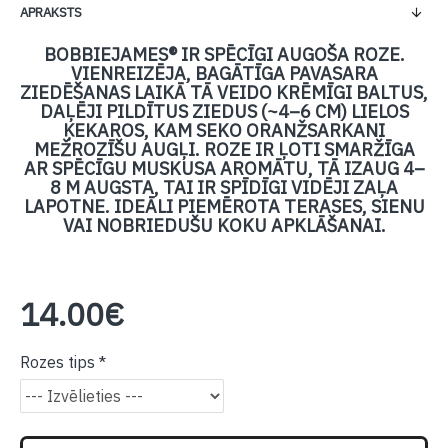
APRAKSTS
BOBBIEJAMES® IR SPĒCĪGI AUGOŠA ROZE.
VIENREIZĒJA, BAGĀTĪGA PAVASARA
ZIEDĒŠANAS LAIKĀ TĀ VEIDO KRĒMĪGI BALTUS,
DAĻĒJI PILDĪTUS ZIEDUS (~4–6 CM) LIELOS
ĶEKAROS, KAM SEKO ORANŽSARKANI
MEŽROZĪŠU AUGĻI. ROZE IR ĻOTI SMARŽĪGA
AR SPĒCĪGU MUSKUSA AROMĀTU, TĀ IZAUG 4–
8 M AUGSTA, TAI IR SPĪDĪGI VIDĒJI ZAĻA
LAPOTNE. IDEĀLI PIEMĒROTA TERASES, SIENU
VAI NOBRIEDUŠU KOKU APKLĀŠANAI.
14.00€
Rozes tips