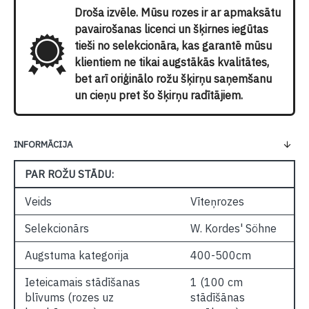
Droša izvēle. Mūsu rozes ir ar apmaksātu
pavairošanas licenci un šķirnes iegūtas
tieši no selekcionāra, kas garantē mūsu
klientiem ne tikai augstākās kvalitātes,
bet arī oriģinālo rožu šķirņu saņemšanu
un cieņu pret šo šķirņu radītājiem.
INFORMĀCIJA
PAR ROŽU STĀDU:
Veids
Vīteņrozes
Selekcionārs
W. Kordes' Söhne
Augstuma kategorija
400-500cm
Ieteicamais stādīšanas
1 (100 cm
blīvums (rozes uz
stādīšānas