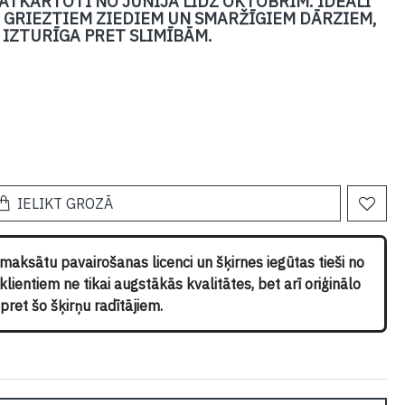
 ATKĀRTOTI NO JŪNIJA LĪDZ OKTOBRIM. IDEĀLI
GRIEZTIEM ZIEDIEM UN SMARŽĪGIEM DĀRZIEM,
I IZTURĪGA PRET SLIMĪBĀM.
IELIKT GROZĀ
pmaksātu pavairošanas licenci un šķirnes iegūtas tieši no
ientiem ne tikai augstākās kvalitātes, bet arī oriģinālo
ret šo šķirņu radītājiem.