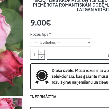
EKSOTISKS AROMĀTS, UN TIE ZIED
PIEMĒROTA ROMANTISKĀM DOBĒM, 
LAI GAN VIDĒJ
9.00€
Rozes tips
Droša izvēle. Mūsu rozes ir ar a
selekcionāra, kas garantē mūsu kl
rožu šķirņu saņemšanu un cieņu p
INFORMĀCIJA