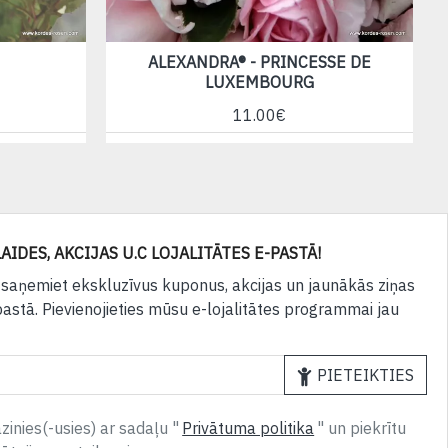
ALEXANDRA® - PRINCESSE DE
A
LUXEMBOURG
11.00€
AIDES, AKCIJAS U.C LOJALITĀTES E-PASTĀ!
 saņemiet ekskluzīvus kuponus, akcijas un jaunākās ziņas
pastā. Pievienojieties mūsu e-lojalitātes programmai jau
PIETEIKTIES
inies(-usies) ar sadaļu "
Privātuma politika
" un piekrītu