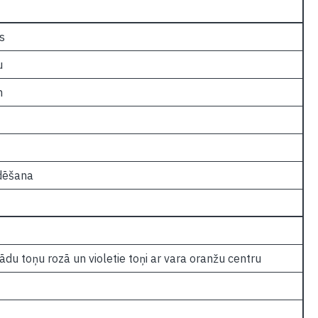
s
u
m
dēšana
ādu toņu rozā un violetie toņi ar vara oranžu centru