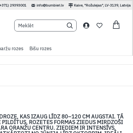
(+371) 29393001
info@bumbieri.lv
Kaive, "Rožulejas", LV-3139, Latvija
aržu rozes
Bišu rozes
DROZE, KAS IZAUG LĪDZ 80–120 CM AUGSTAI. TĀ
GI PILDĪTUS, ROZETES FORMAS ZIEDUS MIRDZOŠI
ARA ORANŽU CENTRU. ZIEDIEM IR INTENSĪVS,