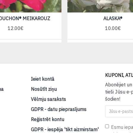
SOUCHON® MEIKAROUZ
ALASKA®
12.00€
10.00€
KUPONI, ATL
Ieiet kontā
Abonējiet un
na
Nosūtīt ziņu
tieši Jūsu e-
šodien!
Vēlmju saraksts
GDPR - datu pieprasījums
Reģistrēt kontu
Esmu iepaz
GDPR - iespēja 'tikt aizmirstam'