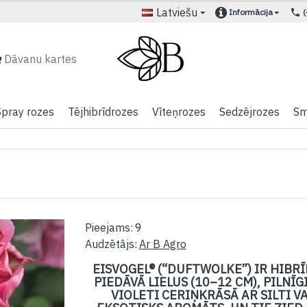
Latviešu
Informācija
Dāvanu kartes
Spray rozes
Tējhibrīdrozes
Vīteņrozes
Sedzējrozes
Sm
Pieejams:
9
Audzētājs:
Ar B Agro
EISVOGEL® (“DUFTWOLKE”) IR HIBRĪ
PIEDĀVĀ LIELUS (10–12 CM), PILNĪ
VIOLETI CERIŅKRĀSĀ AR SILTI V