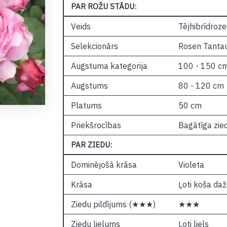
PAR ROŽU STĀDU:
Veids
Tējhibrīdroze
Selekcionārs
Rosen Tanta
Augstuma kategorija
100 - 150 c
Augstums
80 - 120 cm
Platums
50 cm
Priekšrocības
Bagātīga zie
PAR ZIEDU:
Dominējošā krāsa
Violeta
Krāsa
Ļoti koša daž
Ziedu pildījums (★★★)
★★★
Ziedu lielums
Ļoti liels