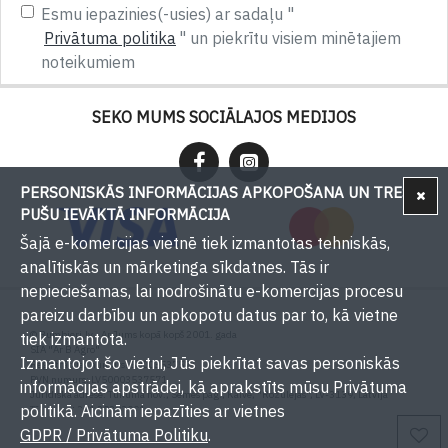
Esmu iepazinies(-usies) ar sadaļu "
Privātuma politika
" un piekrītu visiem minētajiem
noteikumiem
SEKO MUMS SOCIĀLAJOS MEDIJOS
PERSONISKĀS INFORMĀCIJAS APKOPOŠANA UN TREŠU
PUŠU IEVĀKTĀ INFORMĀCIJA
Šajā e-komercijas vietnē tiek izmantotas tehniskās,
analītiskās un mārketinga sīkdatnes. Tās ir
nepieciešamas, lai nodrošinātu e-komercijas procesu
pareizu darbību un apkopotu datus par to, kā vietne
© Bumbieri.lv - Ar Jums kopā kopš 2001. gada
tiek izmantota.
SIA "Ar B Agro"
Izmantojot šo vietni, Jūs piekrītat savas personiskās
Reģistrācijas numurs: 50003537571
PVN numurs: LV50003537571
informācijas apstrādei, kā aprakstīts mūsu Privātuma
Juridiskā adrese: Tukuma nov., Sēmes pag., Kaive, "Rožulejas", LV-3139, Latvija
politikā. Aicinām iepazīties ar vietnes
Tālrunis: +371 29393001
E-pasts:
info@bumbieri.lv
GDPR / Privātuma Politiku
.