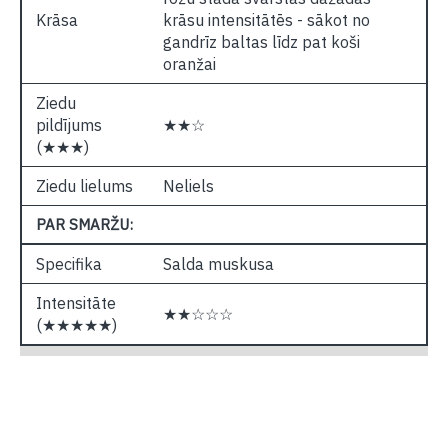
Krāsa
krāsu intensitātēs - sākot no
gandrīz baltas līdz pat koši
oranžai
Ziedu
pildījums
★★☆
(★★★)
Ziedu lielums
Neliels
PAR SMARŽU:
Specifika
Salda muskusa
Intensitāte
★★☆☆☆
(★★★★★)