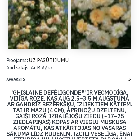
Pieejams:
UZ PASŪTIJUMU
Audzētājs:
Ar B Agro
APRAKSTS
'GHISLAINE DEFÉLIGONDE®' IR VECMODĪGA,
VIJĪGA ROZE, KAS AUG 2,5–3,5 M AUGSTUMĀ
AR GANDRĪZ BEZĒRKŠĶU, IZLIEKTIEM KĀTIEM.
TAI IR MAZU (4 CM), APRIKOŽU DZELTENU,
GAIŠI ROZĀ, IZBALĒJOŠU ZIEDU (~17–25
ZIEDLAPIŅAS) KOPAS AR VIEGLU MUSKUSA
AROMĀTU, KAS ATKĀRTOJAS NO VASARAS
SĀKUMA LĪDZ RUDENIM. IZCILI VESELĪGA, ĒNAI