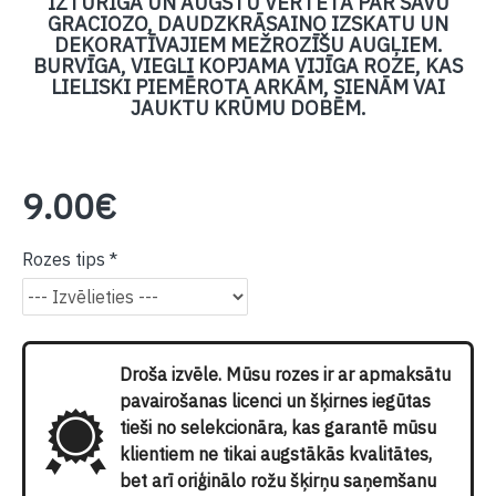
IZTURĪGA UN AUGSTU VĒRTĒTA PAR SAVU
GRACIOZO, DAUDZKRĀSAINO IZSKATU UN
DEKORATĪVAJIEM MEŽROZĪŠU AUGĻIEM.
BURVĪGA, VIEGLI KOPJAMA VIJĪGA ROZE, KAS
LIELISKI PIEMĒROTA ARKĀM, SIENĀM VAI
JAUKTU KRŪMU DOBĒM.
9.00€
Rozes tips
Droša izvēle. Mūsu rozes ir ar apmaksātu
pavairošanas licenci un šķirnes iegūtas
tieši no selekcionāra, kas garantē mūsu
klientiem ne tikai augstākās kvalitātes,
bet arī oriģinālo rožu šķirņu saņemšanu