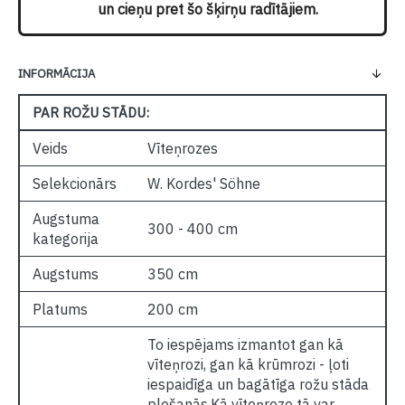
un cieņu pret šo šķirņu radītājiem.
INFORMĀCIJA
PAR ROŽU STĀDU:
Veids
Vīteņrozes
Selekcionārs
W. Kordes' Söhne
Augstuma
300 - 400 cm
kategorija
Augstums
350 cm
Platums
200 cm
To iespējams izmantot gan kā
vīteņrozi, gan kā krūmrozi - ļoti
iespaidīga un bagātīga rožu stāda
plešanās.Kā vīteņroze tā var