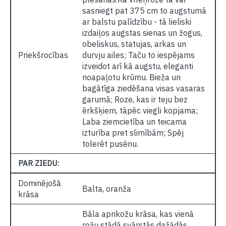
sasniegt pat 375 cm to augstumā
ar balstu palīdzību - tā lieliski
izdaiļos augstas sienas un žogus,
obeliskus, statujas, arkas un
Priekšrocības
durvju ailes; Taču to iespējams
izveidot arī kā augstu, eleganti
noapaļotu krūmu. Bieža un
bagātīga ziedēšana visas vasaras
garumā; Roze, kas ir teju bez
ērkšķiem, tāpēc viegli kopjama;
Laba ziemcietība un teicama
izturība pret slimībām; Spēj
tolerēt pusēnu.
PAR ZIEDU:
Dominējošā
Balta, oranža
krāsa
Bāla aprikožu krāsa, kas vienā
rožu stādā svārstās dažādās