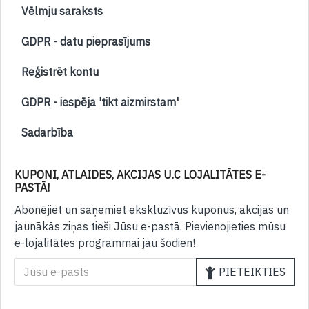
Vēlmju saraksts
GDPR - datu pieprasījums
Reģistrēt kontu
GDPR - iespēja 'tikt aizmirstam'
Sadarbība
KUPONI, ATLAIDES, AKCIJAS U.C LOJALITĀTES E-
PASTĀ!
Abonējiet un saņemiet ekskluzīvus kuponus, akcijas un
jaunākās ziņas tieši Jūsu e-pastā. Pievienojieties mūsu
e-lojalitātes programmai jau šodien!
PIETEIKTIES