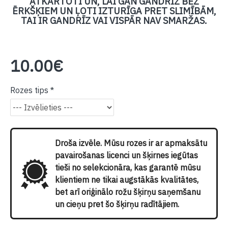
ATKĀRTOTI UN, LAI GAN GANDRĪZ BEZ
ĒRKŠĶIEM UN ĻOTI IZTURĪGA PRET SLIMĪBĀM,
TAI IR GANDRĪZ VAI VISPĀR NAV SMARŽAS.
10.00€
Rozes tips
Droša izvēle. Mūsu rozes ir ar apmaksātu
pavairošanas licenci un šķirnes iegūtas
tieši no selekcionāra, kas garantē mūsu
klientiem ne tikai augstākās kvalitātes,
bet arī oriģinālo rožu šķirņu saņemšanu
un cieņu pret šo šķirņu radītājiem.