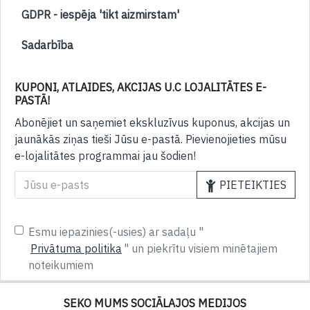
GDPR - iespēja 'tikt aizmirstam'
Sadarbība
KUPONI, ATLAIDES, AKCIJAS U.C LOJALITĀTES E-
PASTĀ!
Abonējiet un saņemiet ekskluzīvus kuponus, akcijas un
jaunākās ziņas tieši Jūsu e-pastā. Pievienojieties mūsu
e-lojalitātes programmai jau šodien!
PIETEIKTIES
Esmu iepazinies(-usies) ar sadaļu "
Privātuma politika
" un piekrītu visiem minētajiem
noteikumiem
SEKO MUMS SOCIĀLAJOS MEDIJOS