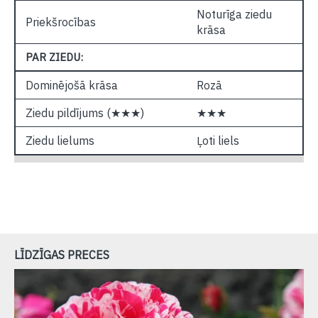
Noturīga ziedu
Priekšrocības
krāsa
PAR ZIEDU:
Dominējošā krāsa
Rozā
Ziedu pildījums (★★★)
★★★
Ziedu lielums
Ļoti liels
LĪDZĪGAS PRECES