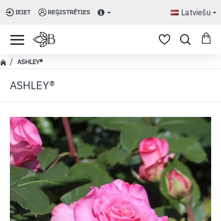
Latviešu
IEIET
REĢISTRĒTIES
ASHLEY®
ASHLEY®