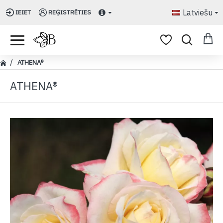
Latviešu
IEIET
REĢISTRĒTIES
ATHENA®
ATHENA®