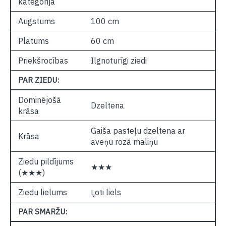
kategorija
Augstums
100 cm
Platums
60 cm
Priekšrocības
Ilgnoturīgi ziedi
PAR ZIEDU:
Dominējošā
Dzeltena
krāsa
Gaiša pasteļu dzeltena ar
Krāsa
aveņu rozā maliņu
Ziedu pildījums
★★★
(★★★)
Ziedu lielums
Ļoti liels
PAR SMARŽU: