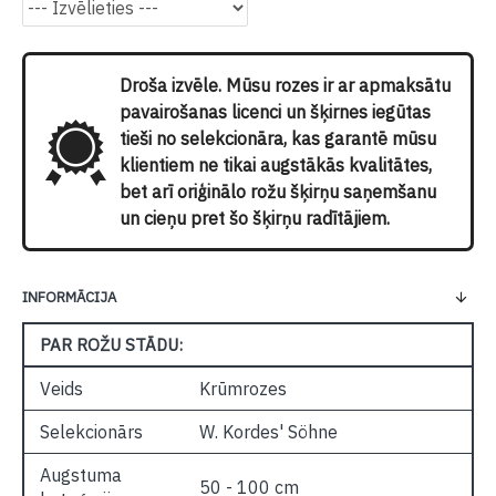
Droša izvēle. Mūsu rozes ir ar apmaksātu
pavairošanas licenci un šķirnes iegūtas
tieši no selekcionāra, kas garantē mūsu
klientiem ne tikai augstākās kvalitātes,
bet arī oriģinālo rožu šķirņu saņemšanu
un cieņu pret šo šķirņu radītājiem.
INFORMĀCIJA
PAR ROŽU STĀDU:
Veids
Krūmrozes
Selekcionārs
W. Kordes' Söhne
Augstuma
50 - 100 cm