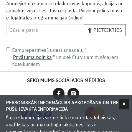
Abonējiet un saņemiet ekskluzīvus kuponus, akcijas un
jaunākās ziņas tieši Jūsu e-pastā. Pievienojieties mūsu
e-lojalitātes programmai jau šodien!
PIETEIKTIES
Esmu iepazinies(-usies) ar sadaļu "
Privātuma politika
" un piekrītu visiem minētajiem
noteikumiem
SEKO MUMS SOCIĀLAJOS MEDIJOS
PERSONISKĀS INFORMĀCIJAS APKOPOŠANA UN TREŠU
PUŠU IEVĀKTĀ INFORMĀCIJA
Šajā e-komercijas vietnē tiek izmantotas tehniskās,
analītiskās un mārketinga sīkdatnes. Tās ir
nepieciešamas, lai nodrošinātu e-komercijas procesu