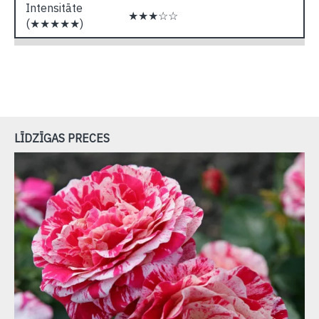
Intensitāte
★★★☆☆
(★★★★★)
LĪDZĪGAS PRECES