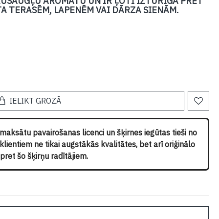
TRUSAUGĻU AROMĀTU UN IR ĻOTI IZTURĪGA PRET
TA TERASĒM, LAPENĒM VAI DĀRZA SIENĀM.
IELIKT GROZĀ
pmaksātu pavairošanas licenci un šķirnes iegūtas tieši no
ientiem ne tikai augstākās kvalitātes, bet arī oriģinālo
ret šo šķirņu radītājiem.