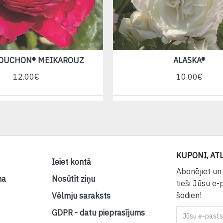
SOUCHON® MEIKAROUZ
ALASKA®
12.00€
10.00€
KUPONI, ATL
Ieiet kontā
Abonējiet un
na
Nosūtīt ziņu
tieši Jūsu e-
šodien!
Vēlmju saraksts
GDPR - datu pieprasījums