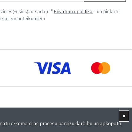
inies(-usies) ar sadaļu "
Privātuma politika
" un piekrītu
nētajiem noteikumiem
ošinātu e-komercijas procesu pareizu darbību un apkopotu