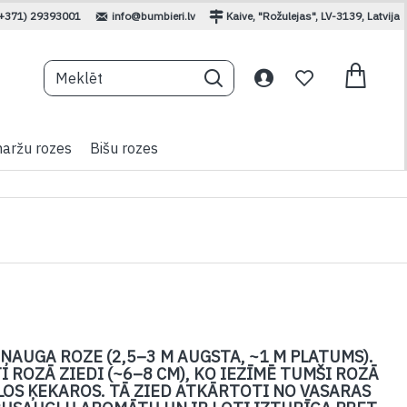
(+371) 29393001
info@bumbieri.lv
Kaive, "Rožulejas", LV-3139, Latvija
aržu rozes
Bišu rozes
ŅAUGA ROZE (2,5–3 M AUGSTA, ~1 M PLATUMS).
ĪTI ROZĀ ZIEDI (~6–8 CM), KO IEZĪMĒ TUMŠI ROZĀ
ELOS ĶEKAROS. TĀ ZIED ATKĀRTOTI NO VASARAS