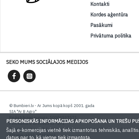
Kontakti
Kordes aģentūra
Pasākumi
Privātuma politika
SEKO MUMS SOCIĀLAJOS MEDIJOS
© Bumbieri.lv - Ar Jums kopā kopš 2001. gada
SIA "Ar B Agro"
Reģistrācijas numurs: 50003537571
PERSONISKĀS INFORMĀCIJAS APKOPOŠANA UN TREŠU PUŠ
PVN numurs: LV50003537571
Juridiskā adrese: Tukuma nov., Sēmes pag., Kaive, "Rožulejas", LV-3139,
Šajā e-komercijas vietnē tiek izmantotas tehniskās, analīt
Tālrunis: +371 29393001
datus par to, kā vietne tiek izmantota.