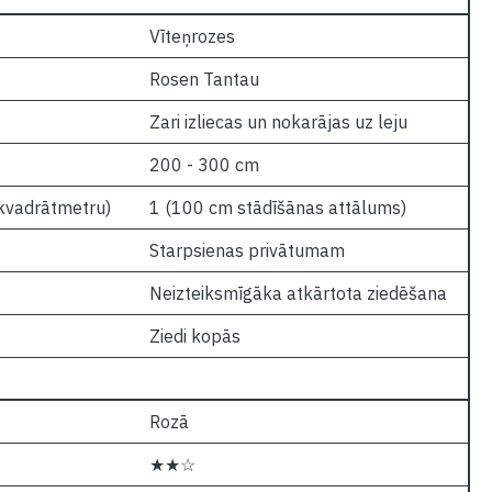
Vīteņrozes
Rosen Tantau
Zari izliecas un nokarājas uz leju
200 - 300 cm
 kvadrātmetru)
1 (100 cm stādīšānas attālums)
Starpsienas privātumam
Neizteiksmīgāka atkārtota ziedēšana
Ziedi kopās
Rozā
★★☆