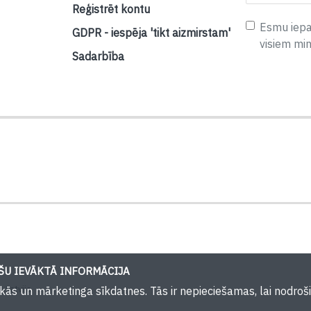
Reģistrēt kontu
Esmu iepaz
GDPR - iespēja 'tikt aizmirstam'
visiem mi
Sadarbība
U IEVĀKTĀ INFORMĀCIJA
 Latvija
iskās un mārketinga sīkdatnes. Tās ir nepieciešamas, lai nodr