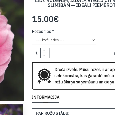
LĪDZ RUDENIM, IZDALA VIEGLU CI
SLIMĪBĀM — IDEĀLI PIEMĒRO
15.00€
Rozes tips
Droša izvēle. Mūsu rozes ir ar a
selekcionāra, kas garantē mūsu kl
rožu šķirņu saņemšanu un cieņu p
INFORMĀCIJA
PAR ROŽU STĀDU: