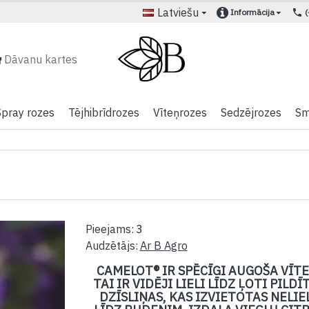
Latviešu
Informācija
Dāvanu kartes
Spray rozes
Tējhibrīdrozes
Vīteņrozes
Sedzējrozes
Sm
Pieejams:
3
Audzētājs:
Ar B Agro
CAMELOT® IR SPĒCĪGI AUGOŠA VĪTE
TAI IR VIDĒJI LIELI LĪDZ ĻOTI PILD
DZĪSLIŅAS, KAS IZVIETOTAS NELI