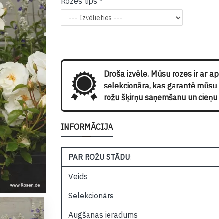
Rozes tips
Droša izvēle. Mūsu rozes ir ar a
selekcionāra, kas garantē mūsu kl
rožu šķirņu saņemšanu un cieņu p
INFORMĀCIJA
PAR ROŽU STĀDU:
Veids
Selekcionārs
Augšanas ieradums