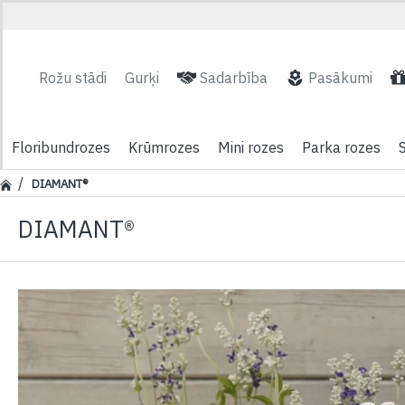
Rožu stādi
Gurķi
Sadarbība
Pasākumi
Floribundrozes
Krūmrozes
Mini rozes
Parka rozes
DIAMANT®
DIAMANT®