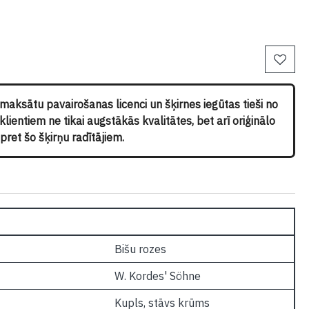
pmaksātu pavairošanas licenci un šķirnes iegūtas tieši no
ientiem ne tikai augstākās kvalitātes, bet arī oriģinālo
ret šo šķirņu radītājiem.
Bišu rozes
W. Kordes' Söhne
Kupls, stāvs krūms