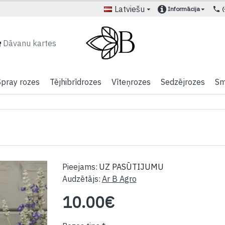
Latviešu
Informācija
Dāvanu kartes
Spray rozes
Tējhibrīdrozes
Vīteņrozes
Sedzējrozes
Sm
Pieejams:
UZ PASŪTIJUMU
Audzētājs:
Ar B Agro
10.00€