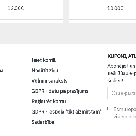
12.00€
10.00€
KUPONI, ATL
Ieiet kontā
Abonējiet un
na
Nosūtīt ziņu
tieši Jūsu e-
šodien!
Vēlmju saraksts
GDPR - datu pieprasījums
Reģistrēt kontu
Esmu iepaz
GDPR - iespēja 'tikt aizmirstam'
visiem mi
Sadarbība