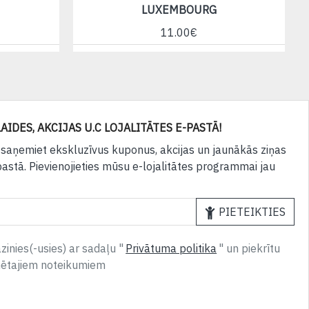
LUXEMBOURG
11.00€
AIDES, AKCIJAS U.C LOJALITĀTES E-PASTĀ!
 saņemiet ekskluzīvus kuponus, akcijas un jaunākās ziņas
pastā. Pievienojieties mūsu e-lojalitātes programmai jau
PIETEIKTIES
inies(-usies) ar sadaļu "
Privātuma politika
" un piekrītu
nētajiem noteikumiem