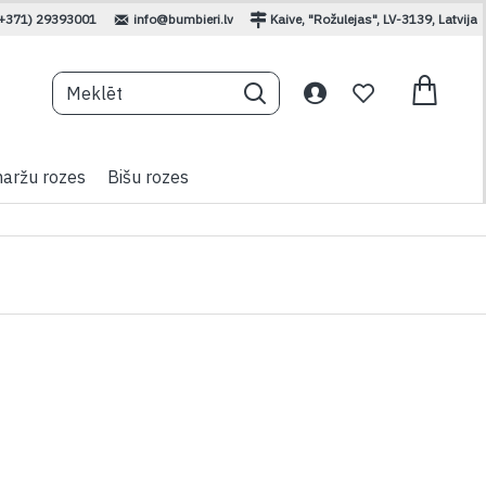
(+371) 29393001
info@bumbieri.lv
Kaive, "Rožulejas", LV-3139, Latvija
aržu rozes
Bišu rozes