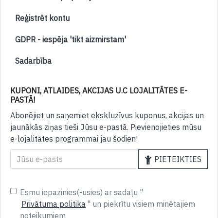
Reģistrēt kontu
GDPR - iespēja 'tikt aizmirstam'
Sadarbība
KUPONI, ATLAIDES, AKCIJAS U.C LOJALITĀTES E-
PASTĀ!
Abonējiet un saņemiet ekskluzīvus kuponus, akcijas un
jaunākās ziņas tieši Jūsu e-pastā. Pievienojieties mūsu
e-lojalitātes programmai jau šodien!
PIETEIKTIES
Esmu iepazinies(-usies) ar sadaļu "
Privātuma politika
" un piekrītu visiem minētajiem
noteikumiem