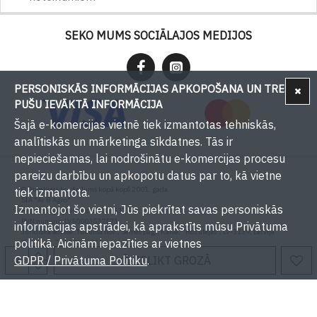
SEKO MUMS SOCIĀLAJOS MEDIJOS
PERSONISKĀS INFORMĀCIJAS APKOPOŠANA UN TREŠU
PUŠU IEVĀKTĀ INFORMĀCIJA
Šajā e-komercijas vietnē tiek izmantotas tehniskās,
analītiskās un mārketinga sīkdatnes. Tās ir
nepieciešamas, lai nodrošinātu e-komercijas procesu
pareizu darbību un apkopotu datus par to, kā vietne
© Bumbieri.lv - Ar Jums kopā kopš 2001. gada
tiek izmantota.
SIA "Ar B Agro"
Izmantojot šo vietni, Jūs piekrītat savas personiskās
Reģistrācijas numurs: 50003537571
PVN numurs: LV50003537571
informācijas apstrādei, kā aprakstīts mūsu Privātuma
Juridiskā adrese: Tukuma nov., Sēmes pag., Kaive, "Rožulejas", LV-3139, Latvija
politikā. Aicinām iepazīties ar vietnes
Tālrunis: +371 29393001
E-pasts:
info@bumbieri.lv
GDPR / Privātuma Politiku
IELIKT GROZĀ
.