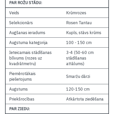
PAR ROŽU STĀDU:
Veids
Krūmrozes
Selekcionārs
Rosen Tantau
Augšanas ieradums
Kupls, stāvs krūms
Augstuma kategorija
100 - 150 cm
Ieteicamais stādīšanas
3-4 (50-60 cm
blīvums (rozes uz
stādīšanas
kvadrātmetru)
attālums)
Piemērotākais
Smaržu dārzi
pielietojums
Augstums
120-150 cm
Priekšrocības
Atkārtota ziedēšana
PAR ZIEDU: