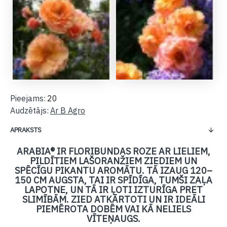
Pieejams:
20
Audzētājs:
Ar B Agro
APRAKSTS
ARABIA® IR FLORIBUNDAS ROZE AR LIELIEM,
PILDĪTIEM LAŠORANŽIEM ZIEDIEM UN
SPĒCĪGU PIKANTU AROMĀTU. TĀ IZAUG 120–
150 CM AUGSTA, TAI IR SPĪDĪGA, TUMŠI ZAĻA
LAPOTNE, UN TĀ IR ĻOTI IZTURĪGA PRET
SLIMĪBĀM. ZIED ATKĀRTOTI UN IR IDEĀLI
PIEMĒROTA DOBĒM VAI KĀ NELIELS
VĪTEŅAUGS.