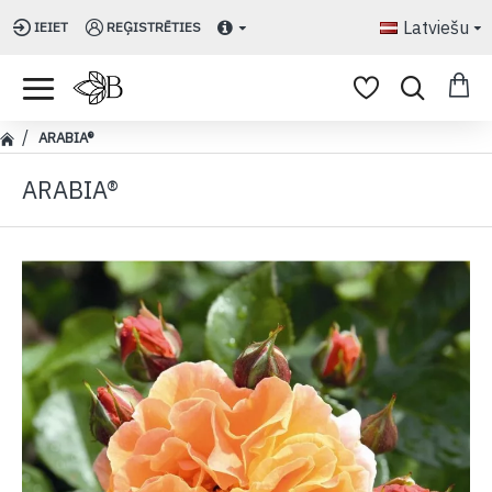
Latviešu
IEIET
REĢISTRĒTIES
ARABIA®
ARABIA®