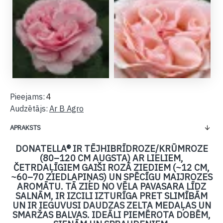
Pieejams:
4
Audzētājs:
Ar B Agro
APRAKSTS
DONATELLA® IR TĒJHIBRĪDROZE/KRŪMROZE
(80–120 CM AUGSTA) AR LIELIEM,
ČETRDAĻĪGIEM GAIŠI ROZĀ ZIEDIEM (~12 CM,
~60–70 ZIEDLAPIŅAS) UN SPĒCĪGU MAIJROZES
AROMĀTU. TĀ ZIED NO VĒLA PAVASARA LĪDZ
SALNĀM, IR IZCILI IZTURĪGA PRET SLIMĪBĀM
UN IR IEGUVUSI DAUDZAS ZELTA MEDAĻAS UN
SMARŽAS BALVAS. IDEĀLI PIEMĒROTA DOBĒM,