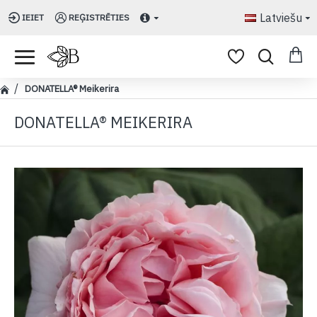
Latviešu
IEIET
REĢISTRĒTIES
DONATELLA® Meikerira
DONATELLA® MEIKERIRA