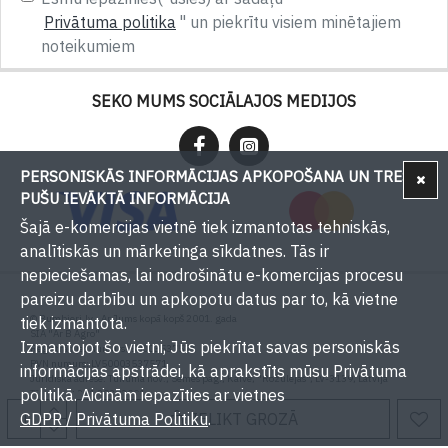
Privātuma politika
" un piekrītu visiem minētajiem
noteikumiem
SEKO MUMS SOCIĀLAJOS MEDIJOS
PERSONISKĀS INFORMĀCIJAS APKOPOŠANA UN TREŠU
PUŠU IEVĀKTĀ INFORMĀCIJA
Šajā e-komercijas vietnē tiek izmantotas tehniskās,
analītiskās un mārketinga sīkdatnes. Tās ir
nepieciešamas, lai nodrošinātu e-komercijas procesu
pareizu darbību un apkopotu datus par to, kā vietne
© Bumbieri.lv - Ar Jums kopā kopš 2001. gada
tiek izmantota.
SIA "Ar B Agro"
Izmantojot šo vietni, Jūs piekrītat savas personiskās
Reģistrācijas numurs: 50003537571
PVN numurs: LV50003537571
informācijas apstrādei, kā aprakstīts mūsu Privātuma
Juridiskā adrese: Tukuma nov., Sēmes pag., Kaive, "Rožulejas", LV-3139, Latvija
politikā. Aicinām iepazīties ar vietnes
Tālrunis: +371 29393001
E-pasts:
info@bumbieri.lv
GDPR / Privātuma Politiku
IELIKT GROZĀ
.