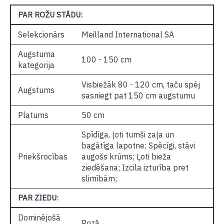
PAR ROŽU STĀDU:
Selekcionārs
Meilland International SA
Augstuma
100 - 150 cm
kategorija
Visbiežāk 80 - 120 cm, taču spēj
Augstums
sasniegt pat 150 cm augstumu
Platums
50 cm
Spīdīga, ļoti tumši zaļa un
bagātīga lapotne; Spēcīgi, stāvi
Priekšrocības
augošs krūms; Ļoti bieža
ziedēšana; Izcila izturība pret
slimībām;
PAR ZIEDU:
Dominējošā
Rozā