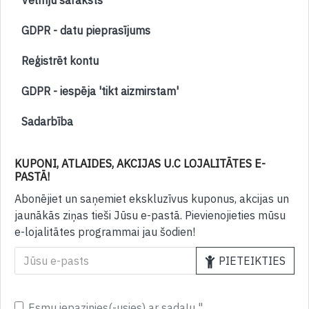
Vēlmju saraksts
GDPR - datu pieprasījums
Reģistrēt kontu
GDPR - iespēja 'tikt aizmirstam'
Sadarbība
KUPONI, ATLAIDES, AKCIJAS U.C LOJALITĀTES E-
PASTĀ!
Abonējiet un saņemiet ekskluzīvus kuponus, akcijas un
jaunākās ziņas tieši Jūsu e-pastā. Pievienojieties mūsu
e-lojalitātes programmai jau šodien!
PIETEIKTIES
Esmu iepazinies(-usies) ar sadaļu "