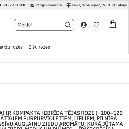
(+371) 29393001
info@bumbieri.lv
Kaive, "Rožulejas", LV-3139, Latvija
aržu rozes
Bišu rozes
A) IR KOMPAKTA HIBRĪDA TĒJAS ROZE (~100–120
GĀTĪGIEM PURPURVIOLETIEM, LIELIEM, PILNĪBĀ
TENSĪVU AUGĻAINU ZIEDU AROMĀTU, KURĀ JŪTAMA