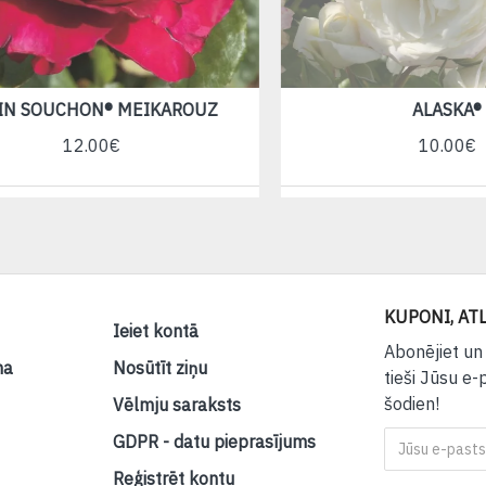
SOUCHON® MEIKAROUZ
ALASKA®
12.00€
10.00€
KUPONI, ATL
Ieiet kontā
Abonējiet un
na
Nosūtīt ziņu
tieši Jūsu e-
šodien!
Vēlmju saraksts
GDPR - datu pieprasījums
Reģistrēt kontu