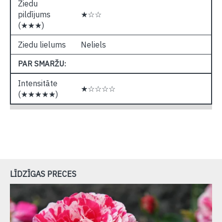
Ziedu
pildījums
★☆☆
(★★★)
Ziedu lielums
Neliels
PAR SMARŽU:
Intensitāte
★☆☆☆☆
(★★★★★)
LĪDZĪGAS PRECES