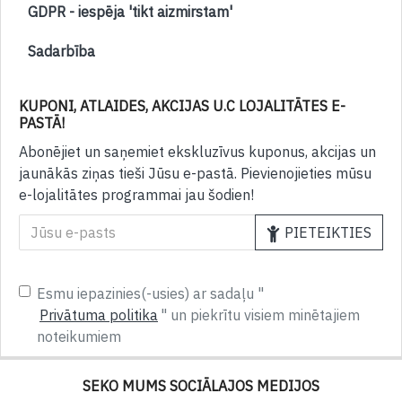
GDPR - iespēja 'tikt aizmirstam'
Sadarbība
KUPONI, ATLAIDES, AKCIJAS U.C LOJALITĀTES E-
PASTĀ!
Abonējiet un saņemiet ekskluzīvus kuponus, akcijas un
jaunākās ziņas tieši Jūsu e-pastā. Pievienojieties mūsu
e-lojalitātes programmai jau šodien!
PIETEIKTIES
Esmu iepazinies(-usies) ar sadaļu "
Privātuma politika
" un piekrītu visiem minētajiem
noteikumiem
SEKO MUMS SOCIĀLAJOS MEDIJOS