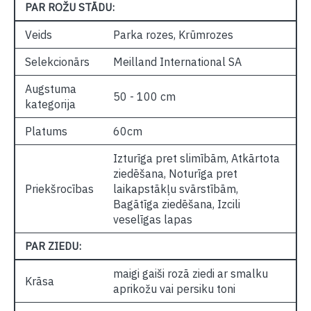
PAR ROŽU STĀDU:
Veids
Parka rozes, Krūmrozes
Selekcionārs
Meilland International SA
Augstuma
50 - 100 cm
kategorija
Platums
60cm
Izturīga pret slimībām, Atkārtota
ziedēšana, Noturīga pret
Priekšrocības
laikapstākļu svārstībām,
Bagātīga ziedēšana, Izcili
veselīgas lapas
PAR ZIEDU:
maigi gaiši rozā ziedi ar smalku
Krāsa
aprikožu vai persiku toni