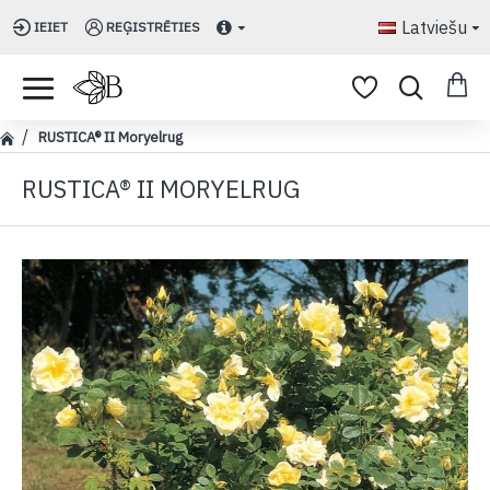
Latviešu
IEIET
REĢISTRĒTIES
RUSTICA® II Moryelrug
RUSTICA® II MORYELRUG