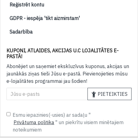
Reģistrēt kontu
GDPR - iespēja 'tikt aizmirstam'
Sadarbība
KUPONI, ATLAIDES, AKCIJAS U.C LOJALITĀTES E-
PASTĀ!
Abonējiet un saņemiet ekskluzīvus kuponus, akcijas un
jaunākās ziņas tieši Jūsu e-pastā. Pievienojieties mūsu
e-lojalitātes programmai jau šodien!
PIETEIKTIES
Esmu iepazinies(-usies) ar sadaļu "
Privātuma politika
" un piekrītu visiem minētajiem
noteikumiem