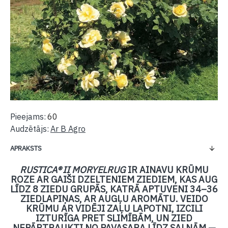
Pieejams:
60
Audzētājs:
Ar B Agro
APRAKSTS
RUSTICA® II MORYELRUG
IR AINAVU KRŪMU
ROZE AR
GAIŠI DZELTENIEM ZIEDIEM
, KAS AUG
LĪDZ 8 ZIEDU GRUPĀS
, KATRĀ APTUVENI 34–36
ZIEDLAPIŅAS, AR
AUGĻU AROMĀTU
. VEIDO
KRŪMU AR VIDĒJI ZAĻU LAPOTNI
,
IZCILI
IZTURĪGA PRET SLIMĪBĀM
, UN
ZIED
NEPĀRTRAUKTI NO PAVASARA LĪDZ SALNĀM
—