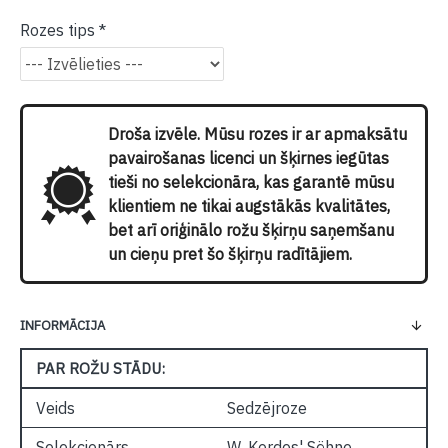
Rozes tips
Droša izvēle. Mūsu rozes ir ar apmaksātu
pavairošanas licenci un šķirnes iegūtas
tieši no selekcionāra, kas garantē mūsu
klientiem ne tikai augstākās kvalitātes,
bet arī oriģinālo rožu šķirņu saņemšanu
un cieņu pret šo šķirņu radītājiem.
INFORMĀCIJA
PAR ROŽU STĀDU:
Veids
Sedzējroze
Selekcionārs
W. Kordes' Söhne