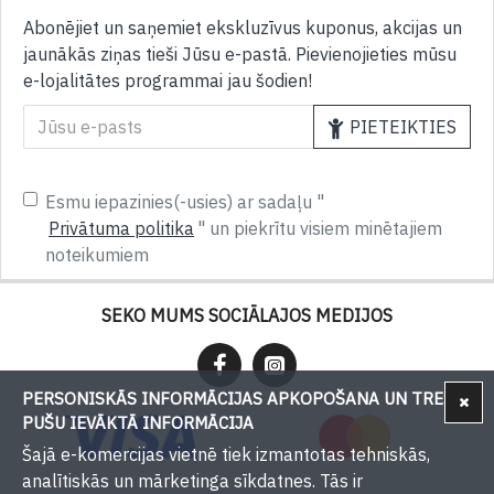
Abonējiet un saņemiet ekskluzīvus kuponus, akcijas un
jaunākās ziņas tieši Jūsu e-pastā. Pievienojieties mūsu
e-lojalitātes programmai jau šodien!
PIETEIKTIES
Esmu iepazinies(-usies) ar sadaļu "
Privātuma politika
" un piekrītu visiem minētajiem
noteikumiem
SEKO MUMS SOCIĀLAJOS MEDIJOS
PERSONISKĀS INFORMĀCIJAS APKOPOŠANA UN TREŠU
PUŠU IEVĀKTĀ INFORMĀCIJA
Šajā e-komercijas vietnē tiek izmantotas tehniskās,
analītiskās un mārketinga sīkdatnes. Tās ir