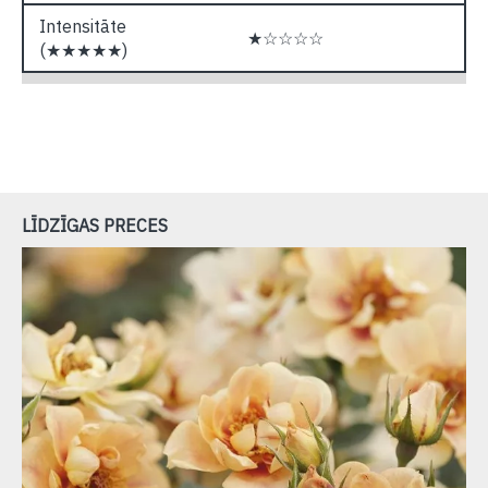
Intensitāte
★☆☆☆☆
(★★★★★)
LĪDZĪGAS PRECES