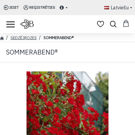
Latviešu
IEIET
REĢISTRĒTIES
SEDZĒJROZES
SOMMERABEND®
SOMMERABEND®