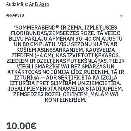
Audzētājs:
Ar B Agro
APRAKSTS
‘SOMMERABEND®’ IR ZEMA, IZPLETUSIES
FLORIBUNDAS/ZEMSEDZES ROZE. TĀ VEIDO
BLĪVU PAKLĀJU APMĒRAM 30–40 CM AUGSTU
UN 80 CM PLATU, VISU SEZONU KLĀTA AR
KOŠIEM ASINSSARKANIEM, KAUSVEIDA
ZIEDIEM (~4 CM), KAS IZVIETOTI ĶEKAROS.
ZIEDIEM IR DZELTENAS PUTEKŠŅLAPAS, TIE IR
VIEGLI SMARŽĪGI VAI BEZ SMARŽAS UN
ATKĀRTOJAS NO JŪNIJA LĪDZ RUDENIM. TĀ IR
IZTURĪGA — ADR SERTIFICĒTA KĀ IZCILA
IZTURĪBA PRET SLIMĪBĀM UN ZIEMCIETĪBA.
IDEĀLI PIEMĒROTA MASVEIDA STĀDĪJUMIEM,
ZEMSEDZES ROZEI, CELIŅIEM, MALĀM VAI
KONTEINERIEM.
10.00€