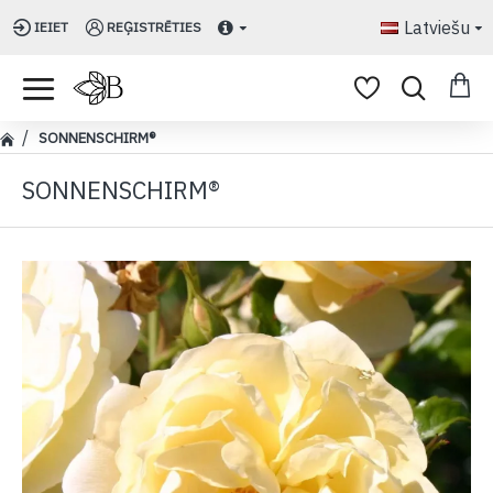
Latviešu
IEIET
REĢISTRĒTIES
SONNENSCHIRM®
SONNENSCHIRM®