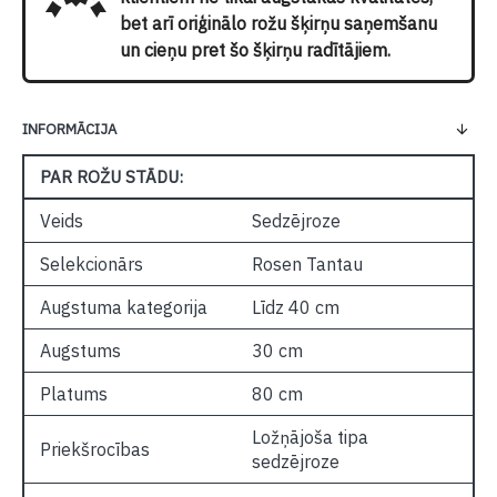
bet arī oriģinālo rožu šķirņu saņemšanu
un cieņu pret šo šķirņu radītājiem.
INFORMĀCIJA
PAR ROŽU STĀDU:
Veids
Sedzējroze
Selekcionārs
Rosen Tantau
Augstuma kategorija
Līdz 40 cm
Augstums
30 cm
Platums
80 cm
Ložņājoša tipa
Priekšrocības
sedzējroze