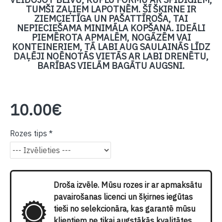
TUMŠI ZAĻIEM LAPOTNĒM. ŠĪ ŠĶIRNE IR
ZIEMCIETĪGA UN PAŠATTĪROŠA, TAI
NEPIECIEŠAMA MINIMĀLA KOPŠANA. IDEĀLI
PIEMĒROTA APMALĒM, NOGĀZĒM VAI
KONTEINERIEM, TĀ LABI AUG SAULAINĀS LĪDZ
DAĻĒJI NOĒNOTĀS VIETĀS AR LABI DRENĒTU,
BARĪBAS VIELĀM BAGĀTU AUGSNI.
10.00€
Rozes tips
Droša izvēle. Mūsu rozes ir ar apmaksātu
pavairošanas licenci un šķirnes iegūtas
tieši no selekcionāra, kas garantē mūsu
klientiem ne tikai augstākās kvalitātes,