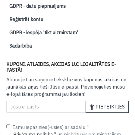
GDPR - datu pieprasījums
Reģistrēt kontu
GDPR - iespēja 'tikt aizmirstam'
Sadarbība
KUPONI, ATLAIDES, AKCIJAS U.C LOJALITĀTES E-
PASTĀ!
Abonējiet un saņemiet ekskluzīvus kuponus, akcijas un
jaunākās ziņas tieši Jūsu e-pastā. Pievienojieties mūsu
e-lojalitātes programmai jau šodien!
PIETEIKTIES
Esmu iepazinies(-usies) ar sadaļu "
Privātuma politika
" un piekrītu visiem minētajiem