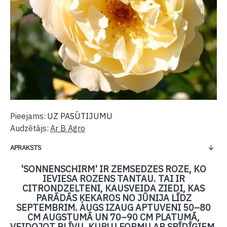
Pieejams:
UZ PASŪTIJUMU
Audzētājs:
Ar B Agro
APRAKSTS
'SONNENSCHIRM' IR ZEMSEDZES ROZE, KO
IEVIESA ROZENS TANTAU. TAI IR
CITRONDZELTENI, KAUSVEIDA ZIEDI, KAS
PARĀDĀS ĶEKAROS NO JŪNIJA LĪDZ
SEPTEMBRIM. AUGS IZAUG APTUVENI 50–80
CM AUGSTUMĀ UN 70–90 CM PLATUMĀ,
VEIDOJOT BLĪVU, KUPLU FORMU AR SPĪDĪGIEM,