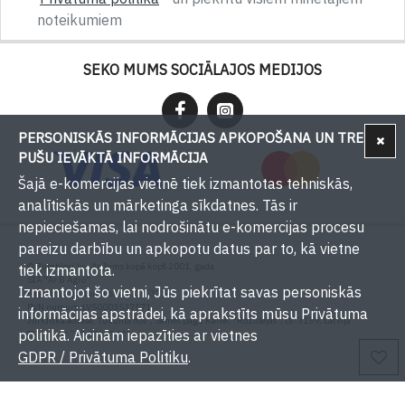
noteikumiem
SEKO MUMS SOCIĀLAJOS MEDIJOS
PERSONISKĀS INFORMĀCIJAS APKOPOŠANA UN TREŠU
PUŠU IEVĀKTĀ INFORMĀCIJA
Šajā e-komercijas vietnē tiek izmantotas tehniskās,
analītiskās un mārketinga sīkdatnes. Tās ir
nepieciešamas, lai nodrošinātu e-komercijas procesu
pareizu darbību un apkopotu datus par to, kā vietne
© Bumbieri.lv - Ar Jums kopā kopš 2001. gada
tiek izmantota.
SIA "Ar B Agro"
Izmantojot šo vietni, Jūs piekrītat savas personiskās
Reģistrācijas numurs: 50003537571
PVN numurs: LV50003537571
informācijas apstrādei, kā aprakstīts mūsu Privātuma
Juridiskā adrese: Tukuma nov., Sēmes pag., Kaive, "Rožulejas", LV-3139, Latvija
politikā. Aicinām iepazīties ar vietnes
Tālrunis: +371 29393001
E-pasts:
info@bumbieri.lv
GDPR / Privātuma Politiku
.