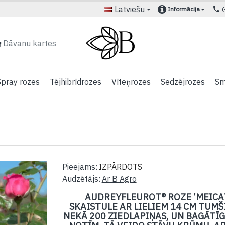
Latviešu
Informācija
Dāvanu kartes
Spray rozes
Tējhibrīdrozes
Vīteņrozes
Sedzējrozes
Sm
Pieejams:
IZPĀRDOTS
Audzētājs:
Ar B Agro
AUDREYFLEUROT® ROZE ‘MEICA
SKAISTULE AR LIELIEM 14 CM TUMŠ
NEKĀ 200 ZIEDLAPIŅAS, UN BAGĀT