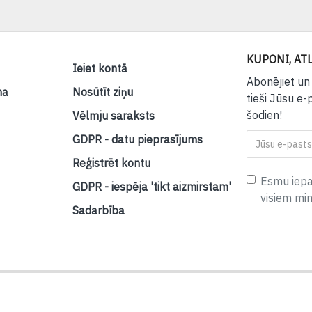
KUPONI, ATL
Ieiet kontā
Abonējiet un
na
Nosūtīt ziņu
tieši Jūsu e-
šodien!
Vēlmju saraksts
GDPR - datu pieprasījums
Reģistrēt kontu
Esmu iepaz
GDPR - iespēja 'tikt aizmirstam'
visiem mi
Sadarbība