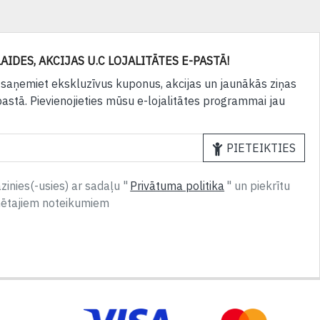
AIDES, AKCIJAS U.C LOJALITĀTES E-PASTĀ!
 saņemiet ekskluzīvus kuponus, akcijas un jaunākās ziņas
pastā. Pievienojieties mūsu e-lojalitātes programmai jau
PIETEIKTIES
inies(-usies) ar sadaļu "
Privātuma politika
" un piekrītu
nētajiem noteikumiem