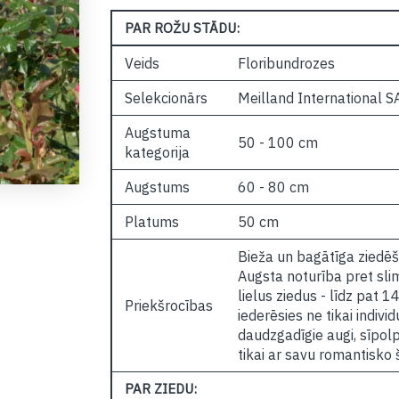
PAR ROŽU STĀDU:
Veids
Floribundrozes
Selekcionārs
Meilland International S
Augstuma
50 - 100 cm
kategorija
Augstums
60 - 80 cm
Platums
50 cm
Bieža un bagātīga ziedēša
Augsta noturība pret slim
lielus ziedus - līdz pat 1
Priekšrocības
iederēsies ne tikai indiv
daudzgadīgie augi, sīpolp
tikai ar savu romantisko
PAR ZIEDU: