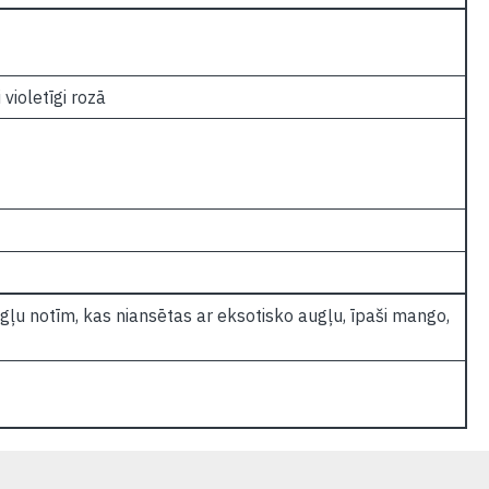
violetīgi rozā
gļu notīm, kas niansētas ar eksotisko augļu, īpaši mango,