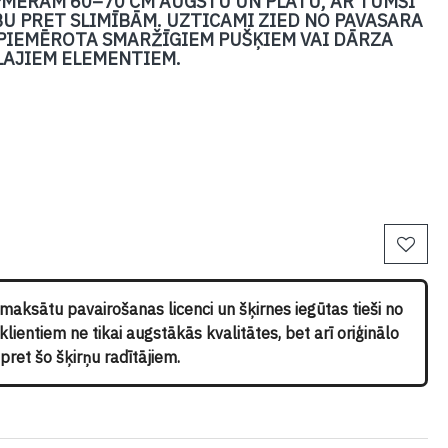
PMĒRAM 60–70 CM AUGSTU UN PLATU, AR TUMŠI
BU PRET SLIMĪBĀM. UZTICAMI ZIED NO PAVASARA
 PIEMĒROTA SMARŽĪGIEM PUŠĶIEM VAI DĀRZA
AJIEM ELEMENTIEM.
pmaksātu pavairošanas licenci un šķirnes iegūtas tieši no
ientiem ne tikai augstākās kvalitātes, bet arī oriģinālo
ret šo šķirņu radītājiem.