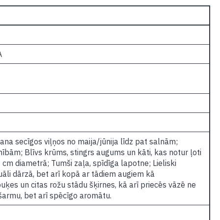
A
na secīgos viļņos no maija/jūnija līdz pat salnām;
ībām; Blīvs krūms, stingrs augums un kāti, kas notur ļoti
4 cm diametrā; Tumši zaļa, spīdīga lapotne; Lieliski
iduāli dārzā, bet arī kopā ar tādiem augiem kā
uķes un citas rožu stādu šķirnes, kā arī priecēs vāzē ne
 šarmu, bet arī spēcīgo aromātu.