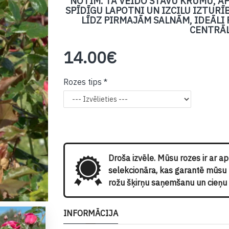
NOTĪM. TĀ VEIDO STĀVU KRŪMU, A
SPĪDĪGU LAPOTNI UN IZCILU IZTURĪ
LĪDZ PIRMAJĀM SALNĀM, IDEĀLI
CENTRĀL
14.00€
Rozes tips
Droša izvēle. Mūsu rozes ir ar a
selekcionāra, kas garantē mūsu kl
rožu šķirņu saņemšanu un cieņu p
INFORMĀCIJA