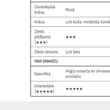
Dominējošā
Rozā
krāsa
Krāsa
Ļoti koša, mirdzoša tumši 
Ziedu
pildījums
★★★
(★★★)
Ziedu lielums
Ļoti liels
PAR SMARŽU:
Augļu smarža ar citrusau
Specifika
aromātu
Intensitāte
★★★★★
(★★★★★)