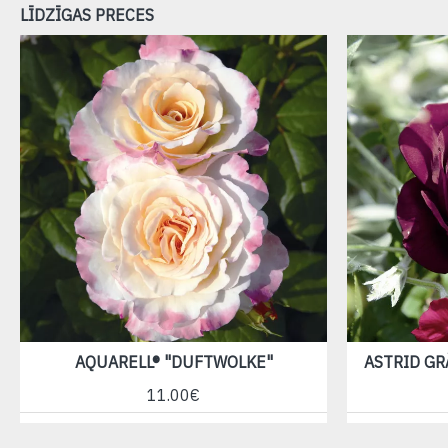
LĪDZĪGAS PRECES
AQUARELL® "DUFTWOLKE"
ASTRID G
11.00€