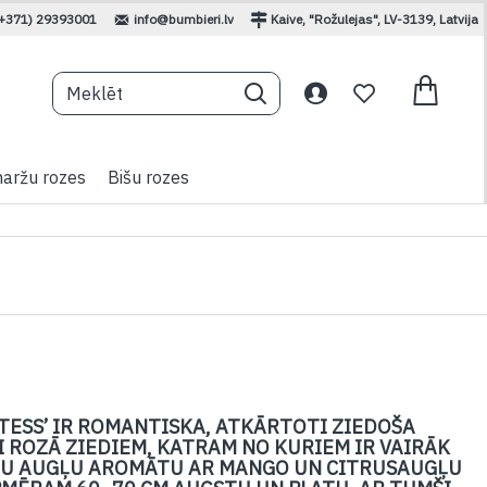
(+371) 29393001
info@bumbieri.lv
Kaive, "Rožulejas", LV-3139, Latvija
aržu rozes
Bišu rozes
TESS’ IR ROMANTISKA, ATKĀRTOTI ZIEDOŠA
I ROZĀ ZIEDIEM, KATRAM NO KURIEM IR VAIRĀK
ĪGU AUGĻU AROMĀTU AR MANGO UN CITRUSAUGĻU