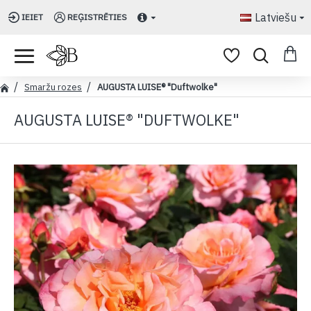
Latviešu
IEIET
REĢISTRĒTIES
Smaržu rozes
AUGUSTA LUISE® "Duftwolke"
AUGUSTA LUISE® "DUFTWOLKE"