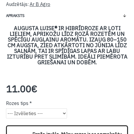
Audzētājs:
Ar B Agro
APRAKSTS
AUGUSTA LUISE® IR HIBRĪDROZE AR ĻOTI
LIELIEM, APRIKOŽU LĪDZ ROZĀ ROZETĒM UN
SPĒCĪGU AUGĻAINU AROMĀTU. IZAUG 80–150
CM AUGSTA, ZIED ATKĀRTOTI NO JŪNIJA LĪDZ
SALNĀM, TAI IR SPĪDĪGAS LAPAS AR LABU
IZTURĪBU PRET SLIMĪBĀM. IDEĀLI PIEMĒROTA
GRIEŠANAI UN DOBĒM.
11.00€
Rozes tips