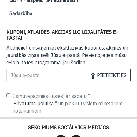
GDPR - iespēja 'tikt aizmirstam'
Sadarbība
KUPONI, ATLAIDES, AKCIJAS U.C LOJALITĀTES E-
PASTĀ!
Abonējiet un saņemiet ekskluzīvus kuponus, akcijas un
jaunākās ziņas tieši Jūsu e-pastā. Pievienojieties mūsu
e-lojalitātes programmai jau šodien!
PIETEIKTIES
Esmu iepazinies(-usies) ar sadaļu "
Privātuma politika
" un piekrītu visiem minētajiem
noteikumiem
SEKO MUMS SOCIĀLAJOS MEDIJOS