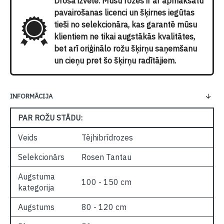
Droša izvēle. Mūsu rozes ir ar apmaksātu
pavairošanas licenci un šķirnes iegūtas
tieši no selekcionāra, kas garantē mūsu
klientiem ne tikai augstākās kvalitātes,
bet arī oriģinālo rožu šķirņu saņemšanu
un cieņu pret šo šķirņu radītājiem.
INFORMĀCIJA
PAR ROŽU STĀDU:
Veids
Tējhibrīdrozes
Selekcionārs
Rosen Tantau
Augstuma
100 - 150 cm
kategorija
Augstums
80 - 120 cm