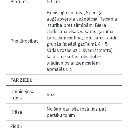
Platums
50 cm
Brīnišķīga smarža; Spēcīga,
augšupvērsta veģetācija; Teicama
izturība pret slimībām; Bieža
ziedēšana visas vasaras garumā;
Laba ziemcietība; Ieteicams stādīt
Priekšrocības
grupās (ideālā gadījumā 4 - 5
šādas rozes uz 1 kvadrātmetru),
kā arī miksētās rožu dobēs,
stādījumos ar ziemcietēm,
apmalēs u.c.
PAR ZIEDU:
Dominējošā
Rozā
krāsa
No šampanieša rozā līdz pat
Krāsa
persiku tonim
Ziedu