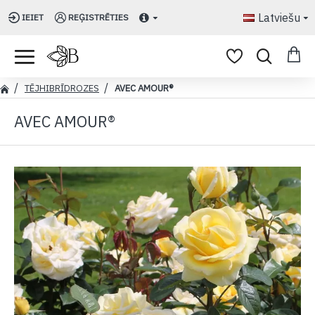
Latviešu
IEIET
REĢISTRĒTIES
TĒJHIBRĪDROZES
AVEC AMOUR®
AVEC AMOUR®