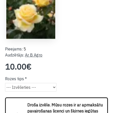
Pieejams:
5
Audzētājs:
Ar B Agro
10.00€
Rozes tips
Droša izvēle. Mūsu rozes ir ar apmaksātu
pavairošanas licenci un šķirnes iegūtas