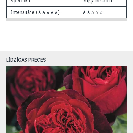
Specifika
Augļaini salda
Intensitāte (★★★★★)
★★☆☆☆
LĪDZĪGAS PRECES