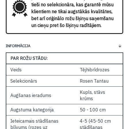
tieši no selekcionāra, kas garantē mūsu
klientiem ne tikai augstākās kvalitātes,
bet arī oriģinālo rožu šķirņu saņemšanu
un cieņu pret šo šķirņu radītājiem.
INFORMĀCIJA
PAR ROŽU STĀDU:
Veids
Tējhibrīdrozes
Selekcionārs
Rosen Tantau
Kupls, stāvs
Augšanas ieradums
krūms
Augstuma kategorija
50 - 100 cm
Ieteicamais stādīšanas
4-5 (45-50 cm
blīvums (rozes uz
stādīšanas