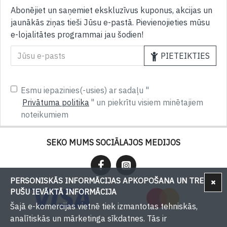
Abonējiet un saņemiet ekskluzīvus kuponus, akcijas un
jaunākās ziņas tieši Jūsu e-pastā. Pievienojieties mūsu
e-lojalitātes programmai jau šodien!
PIETEIKTIES
Esmu iepazinies(-usies) ar sadaļu "
Privātuma politika
" un piekrītu visiem minētajiem
noteikumiem
SEKO MUMS SOCIĀLAJOS MEDIJOS
PERSONISKĀS INFORMĀCIJAS APKOPOŠANA UN TREŠU
PUŠU IEVĀKTĀ INFORMĀCIJA
Šajā e-komercijas vietnē tiek izmantotas tehniskās,
analītiskās un mārketinga sīkdatnes. Tās ir