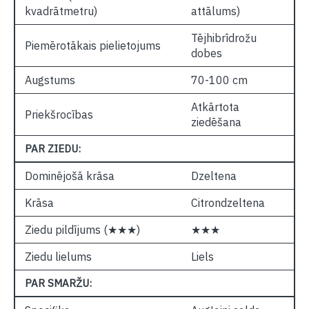
kvadrātmetru)
attālums)
Tējhibrīdrožu
Piemērotākais pielietojums
dobes
Augstums
70-100 cm
Atkārtota
Priekšrocības
ziedēšana
PAR ZIEDU:
Dominējošā krāsa
Dzeltena
Krāsa
Citrondzeltena
Ziedu pildījums (★★★)
★★★
Ziedu lielums
Liels
PAR SMARŽU: